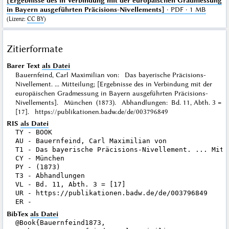
[Ergebnisse des in Verbindung mit der europäischen Gradmessung
in Bayern ausgeführten Präcisions-Nivellements]
· PDF · 1 MB
(
Lizenz
:
CC BY
)
Zitierformate
Barer Text
als Datei
Bauernfeind, Carl Maximilian von: Das bayerische Präcisions-
Nivellement. ... Mitteilung; [Ergebnisse des in Verbindung mit der
europäischen Gradmessung in Bayern ausgeführten Präcisions-
Nivellements]. München (1873). Abhandlungen: Bd. 11, Abth. 3 =
[17]. https://publikationen.badw.de/de/003796849
RIS
als Datei
TY - BOOK

AU - Bauernfeind, Carl Maximilian von

T1 - Das bayerische Präcisions-Nivellement. ... Mitt
CY - München

PY - (1873)

T3 - Abhandlungen

VL - Bd. 11, Abth. 3 = [17]

UR - https://publikationen.badw.de/de/003796849

BibTex
als Datei
@Book{Bauernfeind1873,
