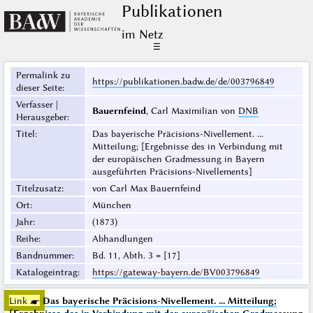
Publikationen
im Netz
☰
Permalink zu
https://publikationen.badw.de/de/003796849
dieser Seite
:
Verfasser |
Bauernfeind
, Carl Maximilian von
DNB
Herausgeber
:
Titel
:
Das bayerische Präcisions-Nivellement. ...
Mitteilung; [Ergebnisse des in Verbindung mit
der europäischen Gradmessung in Bayern
ausgeführten Präcisions-Nivellements]
Titelzusatz
:
von Carl Max Bauernfeind
Ort
:
München
Jahr
:
(1873)
Reihe
:
Abhandlungen
Bandnummer
:
Bd. 11, Abth. 3 = [17]
Katalogeintrag
:
https://gateway-bayern.de/BV003796849
Link ☛
Das bayerische Präcisions-Nivellement. ... Mitteilung;