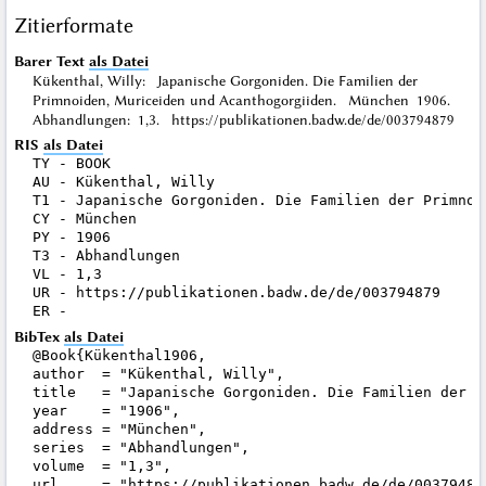
Zitierformate
Barer Text
als Datei
Kükenthal, Willy: Japanische Gorgoniden. Die Familien der
Primnoiden, Muriceiden und Acanthogorgiiden. München 1906.
Abhandlungen: 1,3. https://publikationen.badw.de/de/003794879
RIS
als Datei
TY - BOOK

AU - Kükenthal, Willy

T1 - Japanische Gorgoniden. Die Familien der Primnoi
CY - München

PY - 1906

T3 - Abhandlungen

VL - 1,3

UR - https://publikationen.badw.de/de/003794879

BibTex
als Datei
@Book{Kükenthal1906,

author  = "Kükenthal, Willy",

title   = "Japanische Gorgoniden. Die Familien der P
year    = "1906",

address = "München",

series  = "Abhandlungen",

volume  = "1,3",

url     = "https://publikationen.badw.de/de/003794879