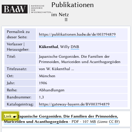
Publikationen
im Netz
☰
Permalink zu
https://publikationen.badw.de/de/003794879
dieser Seite
:
Verfasser |
Kükenthal
, Willy
DNB
Herausgeber
:
Titel
:
Japanische Gorgoniden. Die Familien der
Primnoiden, Muriceiden und Acanthogorgiiden
Titelzusatz
:
von W. Kükenthal ...
Ort
:
München
Jahr
:
1906
Reihe
:
Abhandlungen
Bandnummer
:
1,3
Katalogeintrag
:
https://gateway-bayern.de/BV003794879
Link ☛
Japanische Gorgoniden. Die Familien der Primnoiden,
Muriceiden und Acanthogorgiiden
· PDF · 107 MB
(
Lizenz
:
CC BY
)