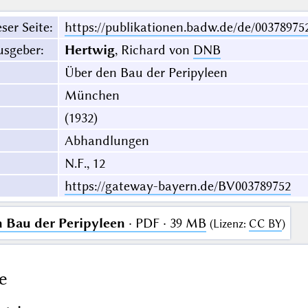
ser Seite
:
https://publikationen.badw.de/de/00378975
usgeber
:
Hertwig
, Richard von
DNB
Über den Bau der Peripyleen
München
(1932)
Abhandlungen
N.F., 12
https://gateway-bayern.de/BV003789752
 Bau der Peripyleen
· PDF · 39 MB
(
Lizenz
:
CC BY
)
e