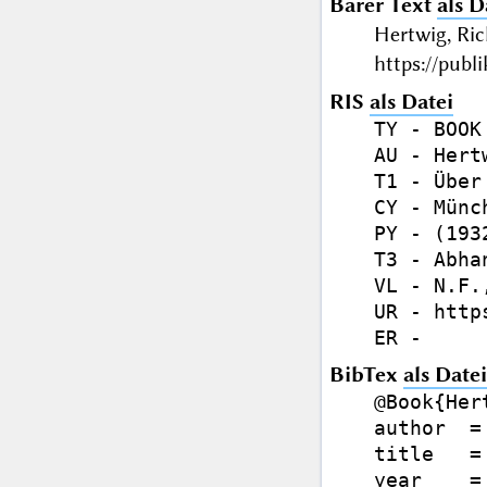
Barer Text
als D
Hertwig, Ri
https://publ
RIS
als Datei
TY - BOOK

AU - Hert
T1 - Über
CY - Münch
PY - (1932
T3 - Abhan
VL - N.F.,
UR - http
BibTex
als Datei
@Book{Her
author  =
title   =
year    =