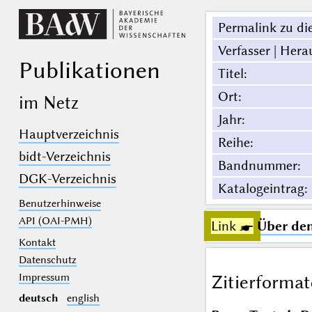
Permalink zu die
Verfasser | Hera
Publikationen
Titel
:
Ort
:
im Netz
Jahr
:
Hauptverzeichnis
Reihe
:
bidt-Verzeichnis
Bandnummer
:
DGK-Verzeichnis
Katalogeintrag
:
Benutzerhinweise
API (OAI-PMH)
Link ☛
Über den
Kontakt
Datenschutz
Impressum
Zitierformat
deutsch
english