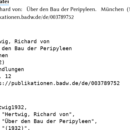
atei
chard von: Über den Bau der Peripyleen. München (
ikationen.badw.de/de/003789752
wig, Richard von

 den Bau der Peripyleen

en

)

dlungen

 12

s://publikationen.badw.de/de/003789752

twig1932,

 "Hertwig, Richard von",

 "Über den Bau der Peripyleen",

 "(1932)",
