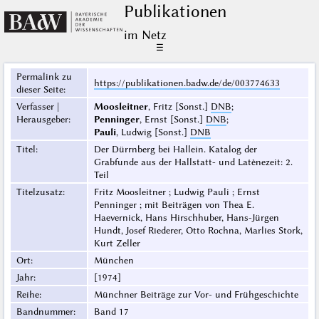
Publikationen
im Netz
☰
Permalink zu
https://publikationen.badw.de/de/003774633
dieser Seite
:
Verfasser |
Moosleitner
, Fritz [Sonst.]
DNB
;
Herausgeber
:
Penninger
, Ernst [Sonst.]
DNB
;
Pauli
, Ludwig [Sonst.]
DNB
Titel
:
Der Dürrnberg bei Hallein. Katalog der
Grabfunde aus der Hallstatt- und Latènezeit: 2.
Teil
Titelzusatz
:
Fritz Moosleitner ; Ludwig Pauli ; Ernst
Penninger ; mit Beiträgen von Thea E.
Haevernick, Hans Hirschhuber, Hans-Jürgen
Hundt, Josef Riederer, Otto Rochna, Marlies Stork,
Kurt Zeller
Ort
:
München
Jahr
:
[1974]
Reihe
:
Münchner Beiträge zur Vor- und Frühgeschichte
Bandnummer
:
Band 17