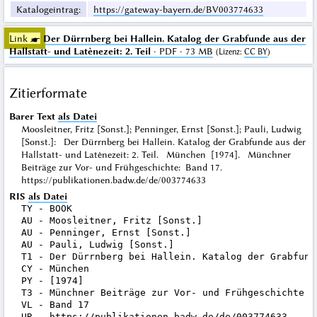
Katalogeintrag
:
https://gateway-bayern.de/BV003774633
Link ☛
Der Dürrnberg bei Hallein. Katalog der Grabfunde aus der
Hallstatt- und Latènezeit: 2. Teil
· PDF · 73 MB
(
Lizenz
:
CC BY
)
Zitierformate
Barer Text
als Datei
Moosleitner, Fritz [Sonst.]; Penninger, Ernst [Sonst.]; Pauli, Ludwig
[Sonst.]: Der Dürrnberg bei Hallein. Katalog der Grabfunde aus der
Hallstatt- und Latènezeit: 2. Teil. München [1974]. Münchner
Beiträge zur Vor- und Frühgeschichte: Band 17.
https://publikationen.badw.de/de/003774633
RIS
als Datei
TY - BOOK

AU - Moosleitner, Fritz [Sonst.]

AU - Penninger, Ernst [Sonst.]

AU - Pauli, Ludwig [Sonst.]

T1 - Der Dürrnberg bei Hallein. Katalog der Grabfund
CY - München

PY - [1974]

T3 - Münchner Beiträge zur Vor- und Frühgeschichte

VL - Band 17

UR - https://publikationen.badw.de/de/003774633
