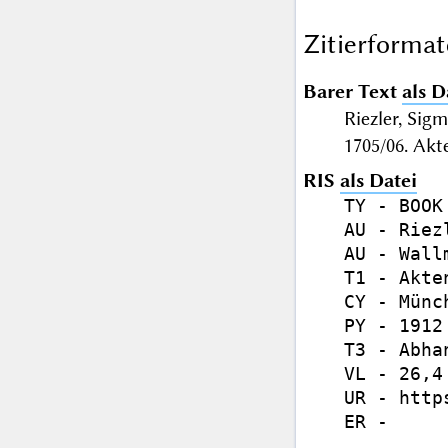
Zitierformat
Barer Text
als D
Riezler, Sig
1705/06. Ak
RIS
als Datei
TY - BOOK

AU - Riez
AU - Wall
T1 - Akte
CY - Münch
PY - 1912

T3 - Abhan
VL - 26,4

UR - http