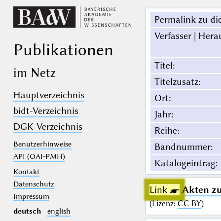
Permalink zu die
Verfasser | Hera
Publikationen
Titel
:
im Netz
Titelzusatz
:
Hauptverzeichnis
Ort
:
bidt-Verzeichnis
Jahr
:
DGK-Verzeichnis
Reihe
:
Benutzerhinweise
Bandnummer
:
API (OAI-PMH)
Katalogeintrag
:
Kontakt
Datenschutz
Link ☛
Akten zu
Impressum
(
Lizenz
:
CC BY
)
deutsch
english