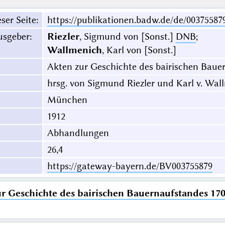
ser Seite
:
https://publikationen.badw.de/de/00375587
usgeber
:
Riezler
, Sigmund von [Sonst.]
DNB
;
Wallmenich
, Karl von [Sonst.]
Akten zur Geschichte des bairischen Bauer
hrsg. von Sigmund Riezler und Karl v. Wal
München
1912
Abhandlungen
26,4
https://gateway-bayern.de/BV003755879
r Geschichte des bairischen Bauernaufstandes 170