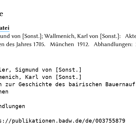
e
atei
mund von [Sonst.]; Wallmenich, Karl von [Sonst.]: Ak
ten des Jahres 1705. München 1912. Abhandlungen: 26
ler, Sigmund von [Sonst.]

menich, Karl von [Sonst.]

n zur Geschichte des bairischen Bauernauf
en

dlungen

s://publikationen.badw.de/de/003755879
