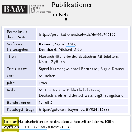
Publikationen
im Netz
☰
Permalink zu
https://publikationen.badw.de/de/003745162
dieser Seite
:
Verfasser |
Krämer
, Sigrid
DNB
;
Herausgeber
:
Bernhard
, Michael
DNB
Titel
:
Handschriftenerbe des deutschen Mittelalters.
Köln - Zyfflich
Titelzusatz
:
Sigrid Krämer ; Michael Bernhard ; Sigrid Krämer
Ort
:
München
Jahr
:
1989
Reihe
:
Mittelalterliche Bibliothekskataloge
Deutschlands und der Schweiz. Ergänzungsband
Bandnummer
:
1, Teil 2
Katalogeintrag
:
https://gateway-bayern.de/BV024145883
Link ☛
Handschriftenerbe des deutschen Mittelalters. Köln -
Zyfflich
· PDF · 573 MB
(
Lizenz
:
CC BY
)