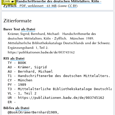
Link ☛
Handschriftenerbe des deutschen Mittelalters. Köln -
Zyfflich
· PDF, verkleinert · 65 MB
(
Lizenz
:
CC BY
)
Zitierformate
Barer Text
als Datei
Krämer, Sigrid; Bernhard, Michael: Handschriftenerbe des
deutschen Mittelalters. Köln - Zyfflich. München 1989.
Mittelalterliche Bibliothekskataloge Deutschlands und der Schweiz.
Ergänzungsband: 1, Teil 2.
https://publikationen.badw.de/de/003745162
RIS
als Datei
TY - BOOK

AU - Krämer, Sigrid

AU - Bernhard, Michael

T1 - Handschriftenerbe des deutschen Mittelalters. Kö
CY - München

PY - 1989

T3 - Mittelalterliche Bibliothekskataloge Deutschlan
VL - 1, Teil 2

UR - https://publikationen.badw.de/de/003745162

BibTex
als Datei
@Book{KrämerBernhard1989,
