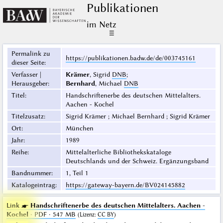
Publikationen
im Netz
☰
Permalink zu
https://publikationen.badw.de/de/003745161
dieser Seite
:
Verfasser |
Krämer
, Sigrid
DNB
;
Herausgeber
:
Bernhard
, Michael
DNB
Titel
:
Handschriftenerbe des deutschen Mittelalters.
Aachen - Kochel
Titelzusatz
:
Sigrid Krämer ; Michael Bernhard ; Sigrid Krämer
Ort
:
München
Jahr
:
1989
Reihe
:
Mittelalterliche Bibliothekskataloge
Deutschlands und der Schweiz. Ergänzungsband
Bandnummer
:
1, Teil 1
Katalogeintrag
:
https://gateway-bayern.de/BV024145882
Link ☛
Handschriftenerbe des deutschen Mittelalters. Aachen -
Kochel
· PDF · 547 MB
(
Lizenz
:
CC BY
)