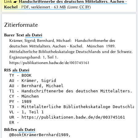
Link ☛
Handschriftenerbe des deutschen Mittelalters. Aachen -
Kochel
· PDF, verkleinert · 63 MB
(
Lizenz
:
CC BY
)
Zitierformate
Barer Text
als Datei
Krämer, Sigrid; Bernhard, Michael: Handschriftenerbe des
deutschen Mittelalters. Aachen - Kochel. München 1989.
Mittelalterliche Bibliothekskataloge Deutschlands und der Schweiz.
Ergänzungsband: 1, Teil 1.
https://publikationen.badw.de/de/003745161
RIS
als Datei
TY - BOOK

AU - Krämer, Sigrid

AU - Bernhard, Michael

T1 - Handschriftenerbe des deutschen Mittelalters. Aa
CY - München

PY - 1989

T3 - Mittelalterliche Bibliothekskataloge Deutschlan
VL - 1, Teil 1

UR - https://publikationen.badw.de/de/003745161

BibTex
als Datei
@Book{KrämerBernhard1989,
