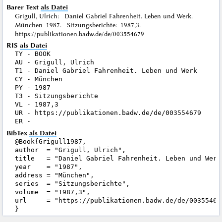
Barer Text
als Datei
Grigull, Ulrich: Daniel Gabriel Fahrenheit. Leben und Werk.
München 1987. Sitzungsberichte: 1987,3.
https://publikationen.badw.de/de/003554679
RIS
als Datei
TY - BOOK

AU - Grigull, Ulrich

T1 - Daniel Gabriel Fahrenheit. Leben und Werk

CY - München

PY - 1987

T3 - Sitzungsberichte

VL - 1987,3

UR - https://publikationen.badw.de/de/003554679

BibTex
als Datei
@Book{Grigull1987,

author  = "Grigull, Ulrich",

title   = "Daniel Gabriel Fahrenheit. Leben und Werk"
year    = "1987",

address = "München",

series  = "Sitzungsberichte",

volume  = "1987,3",

url     = "https://publikationen.badw.de/de/003554679