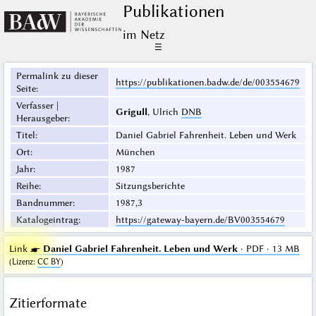
Publikationen
im Netz
☰
Permalink zu dieser
https://publikationen.badw.de/de/003554679
Seite
:
Verfasser |
Grigull
, Ulrich
DNB
Herausgeber
:
Titel
:
Daniel Gabriel Fahrenheit. Leben und Werk
Ort
:
München
Jahr
:
1987
Reihe
:
Sitzungsberichte
Bandnummer
:
1987,3
Katalogeintrag
:
https://gateway-bayern.de/BV003554679
Link ☛
Daniel Gabriel Fahrenheit. Leben und Werk
· PDF · 13 MB
(
Lizenz
:
CC BY
)
Zitierformate