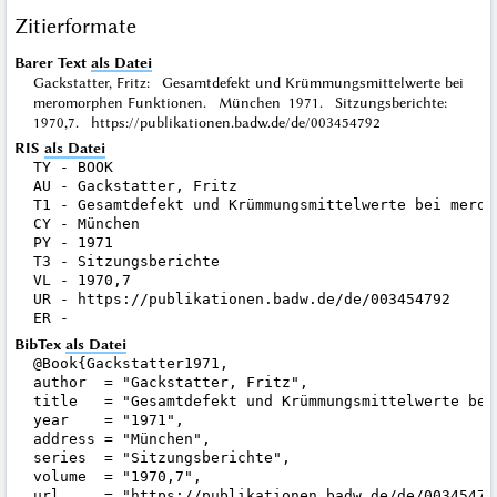
Zitierformate
Barer Text
als Datei
Gackstatter, Fritz: Gesamtdefekt und Krümmungsmittelwerte bei
meromorphen Funktionen. München 1971. Sitzungsberichte:
1970,7. https://publikationen.badw.de/de/003454792
RIS
als Datei
TY - BOOK

AU - Gackstatter, Fritz

T1 - Gesamtdefekt und Krümmungsmittelwerte bei meromo
CY - München

PY - 1971

T3 - Sitzungsberichte

VL - 1970,7

UR - https://publikationen.badw.de/de/003454792

BibTex
als Datei
@Book{Gackstatter1971,

author  = "Gackstatter, Fritz",

title   = "Gesamtdefekt und Krümmungsmittelwerte bei
year    = "1971",

address = "München",

series  = "Sitzungsberichte",

volume  = "1970,7",

url     = "https://publikationen.badw.de/de/003454792