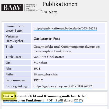
Publikationen
im Netz
☰
Permalink zu
https://publikationen.badw.de/de/003454792
dieser Seite
:
Verfasser |
Gackstatter
, Fritz
Herausgeber
:
Titel
:
Gesamtdefekt und Krümmungsmittelwerte bei
meromorphen Funktionen
Titelzusatz
:
von Fritz Gackstatter
Ort
:
München
Jahr
:
1971
Reihe
:
Sitzungsberichte
Bandnummer
:
1970,7
Katalogeintrag
:
https://gateway-bayern.de/BV003454792
Link ☛
Gesamtdefekt und Krümmungsmittelwerte bei
meromorphen Funktionen
· PDF · 5 MB
(
Lizenz
:
CC BY
)