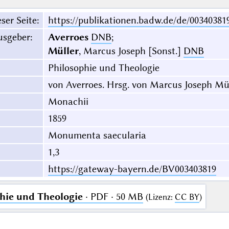
ser Seite
:
https://publikationen.badw.de/de/00340381
usgeber
:
Averroes
DNB
;
Müller
, Marcus Joseph [Sonst.]
DNB
Philosophie und Theologie
von Averroes. Hrsg. von Marcus Joseph Mü
Monachii
1859
Monumenta saecularia
1,3
https://gateway-bayern.de/BV003403819
hie und Theologie
· PDF · 50 MB
(
Lizenz
:
CC BY
)