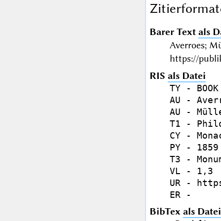
Zitierformat
Barer Text
als D
Averroes; M
https://publ
RIS
als Datei
TY - BOOK

AU - Averr
AU - Müll
T1 - Phil
CY - Monac
PY - 1859

T3 - Monu
VL - 1,3

UR - http
BibTex
als Datei