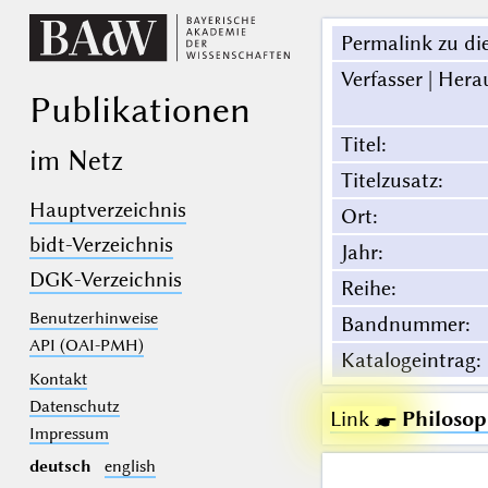
Permalink zu die
Verfasser | Hera
Publikationen
Titel
:
im Netz
Titelzusatz
:
Hauptverzeichnis
Ort
:
bidt-Verzeichnis
Jahr
:
DGK-Verzeichnis
Reihe
:
Benutzerhinweise
Bandnummer
:
API (OAI-PMH)
Katalogeintrag
:
Kontakt
Datenschutz
Link ☛
Philosop
Impressum
deutsch
english