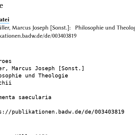
e
atei
üller, Marcus Joseph [Sonst.]: Philosophie und The
ikationen.badw.de/de/003403819
oes

er, Marcus Joseph [Sonst.]

osophie und Theologie

hii

menta saecularia

s://publikationen.badw.de/de/003403819
