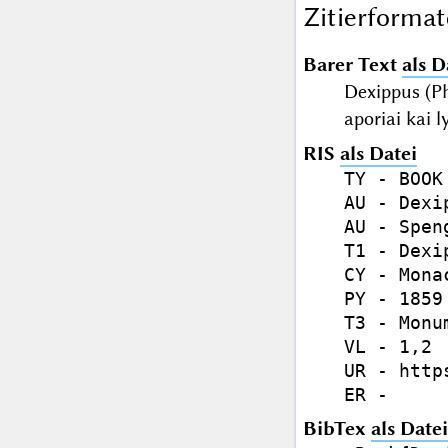
Zitierformat
Barer Text
als D
Dexippus (Ph
aporiai kai
RIS
als Datei
TY - BOOK

AU - Dexi
AU - Spen
T1 - Dexi
CY - Monac
PY - 1859

T3 - Monu
VL - 1,2

UR - http
BibTex
als Datei