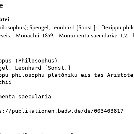
e
atei
ilosophus); Spengel, Leonhard [Sonst.]: Dexippu philo
 lyseis. Monachii 1859. Monumenta saecularia: 1,2. h
ppus (Philosophus)

gel, Leonhard [Sonst.]

ppu philosophu platōniku eis tas Aristote
hii

menta saecularia

s://publikationen.badw.de/de/003403817
