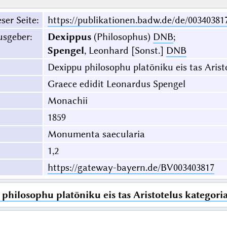
ser Seite
:
https://publikationen.badw.de/de/00340381
usgeber
:
Dexippus
(Philosophus)
DNB
;
Spengel
, Leonhard [Sonst.]
DNB
Dexippu philosophu platōniku eis tas Aristo
Graece edidit Leonardus Spengel
Monachii
1859
Monumenta saecularia
1,2
https://gateway-bayern.de/BV003403817
philosophu platōniku eis tas Aristotelus kategorias