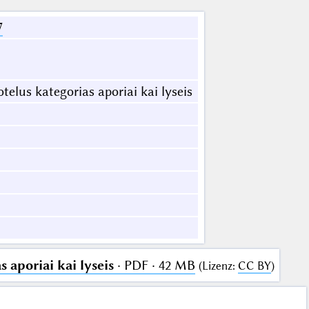
7
telus kategorias aporiai kai lyseis
 aporiai kai lyseis
· PDF · 42 MB
(
Lizenz
:
CC BY
)