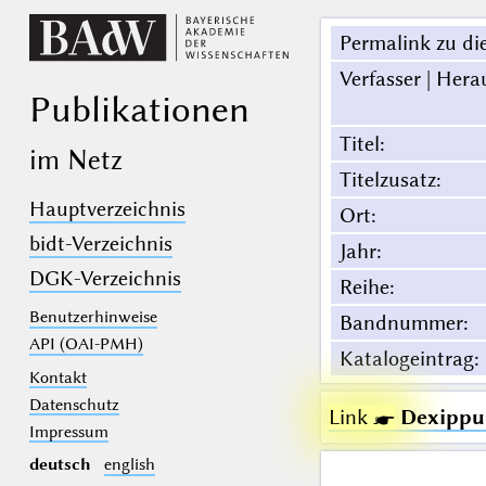
Permalink zu die
Verfasser | Hera
Publikationen
Titel
:
im Netz
Titelzusatz
:
Hauptverzeichnis
Ort
:
bidt-Verzeichnis
Jahr
:
DGK-Verzeichnis
Reihe
:
Benutzerhinweise
Bandnummer
:
API (OAI-PMH)
Katalogeintrag
:
Kontakt
Datenschutz
Link ☛
Dexippu 
Impressum
deutsch
english