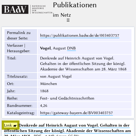
Publikationen
im Netz
☰
Permalink zu
https://publikationen.badw.de/de/003403757
dieser Seite
:
Verfasser |
Vogel
, August
DNB
Herausgeber
:
Titel
:
Denkrede auf Heinrich August von Vogel.
Gehalten in der öffentlichen Sitzung der königl.
Akademie der Wissenschaften am 28. März 1868
Titelzusatz
:
von August Vogel
Ort
:
München
Jahr
:
1868
Reihe
:
Fest- und Gedächtnisschriften
Bandnummer
:
4,26
Katalogeintrag
:
https://gateway-bayern.de/BV003403757
Link ☛
Denkrede auf Heinrich August von Vogel. Gehalten in der
öffentlichen Sitzung der königl. Akademie der Wissenschaften am