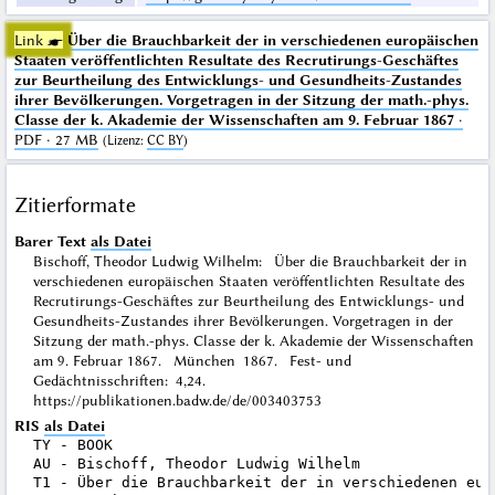
Link ☛
Über die Brauchbarkeit der in verschiedenen europäischen
Staaten veröffentlichten Resultate des Recrutirungs-Geschäftes
zur Beurtheilung des Entwicklungs- und Gesundheits-Zustandes
ihrer Bevölkerungen. Vorgetragen in der Sitzung der math.-phys.
Classe der k. Akademie der Wissenschaften am 9. Februar 1867
·
PDF · 27 MB
(
Lizenz
:
CC BY
)
Zitierformate
Barer Text
als Datei
Bischoff, Theodor Ludwig Wilhelm: Über die Brauchbarkeit der in
verschiedenen europäischen Staaten veröffentlichten Resultate des
Recrutirungs-Geschäftes zur Beurtheilung des Entwicklungs- und
Gesundheits-Zustandes ihrer Bevölkerungen. Vorgetragen in der
Sitzung der math.-phys. Classe der k. Akademie der Wissenschaften
am 9. Februar 1867. München 1867. Fest- und
Gedächtnisschriften: 4,24.
https://publikationen.badw.de/de/003403753
RIS
als Datei
TY - BOOK

AU - Bischoff, Theodor Ludwig Wilhelm

T1 - Über die Brauchbarkeit der in verschiedenen eur