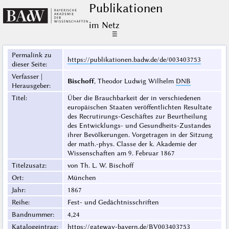
Publikationen
im Netz
☰
Permalink zu
https://publikationen.badw.de/de/003403753
dieser Seite
:
Verfasser |
Bischoff
, Theodor Ludwig Wilhelm
DNB
Herausgeber
:
Titel
:
Über die Brauchbarkeit der in verschiedenen
europäischen Staaten veröffentlichten Resultate
des Recrutirungs-Geschäftes zur Beurtheilung
des Entwicklungs- und Gesundheits-Zustandes
ihrer Bevölkerungen. Vorgetragen in der Sitzung
der math.-phys. Classe der k. Akademie der
Wissenschaften am 9. Februar 1867
Titelzusatz
:
von Th. L. W. Bischoff
Ort
:
München
Jahr
:
1867
Reihe
:
Fest- und Gedächtnisschriften
Bandnummer
:
4,24
Katalogeintrag
:
https://gateway-bayern.de/BV003403753