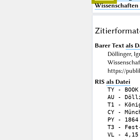
Wissenschaften
Zitierformat
Barer Text
als D
Döllinger, I
Wissenschaf
https://publ
RIS
als Datei
TY - BOOK

AU - Döll
T1 - Köni
CY - Münch
PY - 1864

T3 - Fest
VL - 4,15
