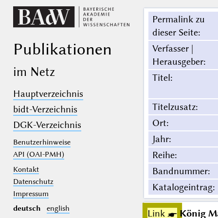
Permalink zu
dieser Seite
:
Publikationen
Verfasser |
Herausgeber
:
im Netz
Titel
:
Hauptverzeichnis
Titelzusatz
:
bidt-Verzeichnis
Ort
:
DGK-Verzeichnis
Jahr
:
Benutzerhinweise
Reihe
:
API (OAI-PMH)
Kontakt
Bandnummer
:
Datenschutz
Katalogeintrag
:
Impressum
deutsch
english
Link ☛
König Ma