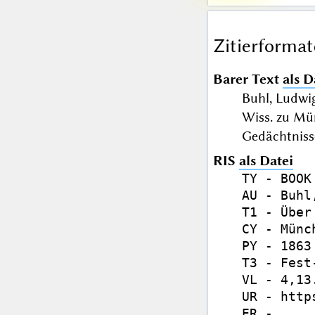
Zitierformat
Barer Text
als D
Buhl, Ludwig
Wiss. zu Mü
Gedächtnissc
RIS
als Datei
TY - BOOK

AU - Buhl
T1 - Über
CY - Münch
PY - 1863

T3 - Fest
VL - 4,13.
UR - http