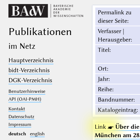
Permalink zu
dieser Seite
:
Publikationen
Verfasser |
Herausgeber
:
im Netz
Titel
:
Hauptverzeichnis
Ort
:
bidt-Verzeichnis
Jahr
:
DGK-Verzeichnis
Reihe
:
Benutzerhinweise
Bandnummer
:
API (OAI-PMH)
Kontakt
Katalogeintrag
:
Datenschutz
Impressum
Link ☛
Über die
deutsch
english
München am 28. 