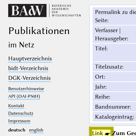
Permalink zu di
Seite
:
Publikationen
Verfasser |
Herausgeber
:
im Netz
Titel
:
Hauptverzeichnis
Titelzusatz
:
bidt-Verzeichnis
Ort
:
DGK-Verzeichnis
Jahr
:
Benutzerhinweise
Reihe
:
API (OAI-PMH)
Kontakt
Bandnummer
:
Datenschutz
Katalogeintrag
:
Impressum
deutsch
english
Link ☛
Zum Gedä