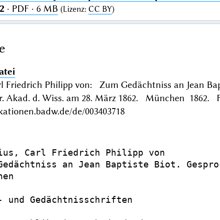
2
· PDF · 6 MB
(
Lizenz
:
CC BY
)
e
atei
l Friedrich Philipp von: Zum Gedächtniss an Jean Bapti
er. Akad. d. Wiss. am 28. März 1862. München 1862. F
ikationen.badw.de/de/003403718
ius, Carl Friedrich Philipp von

Gedächtniss an Jean Baptiste Biot. Gespro
en

- und Gedächtnisschriften
