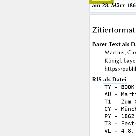
am 28. März 186
Zitierformat
Barer Text
als D
Martius, Car
Königl. bay
https://publ
RIS
als Datei
TY - BOOK

AU - Mart
T1 - Zum 
CY - Münch
PY - 1862

T3 - Fest
VL - 4,8.
