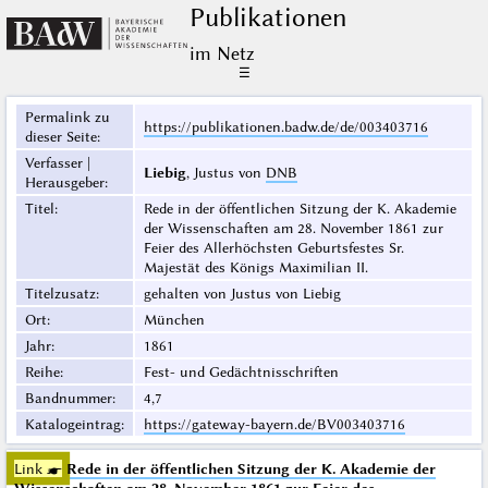
Publikationen
im Netz
☰
Permalink zu
https://publikationen.badw.de/de/003403716
dieser Seite
:
Verfasser |
Liebig
, Justus von
DNB
Herausgeber
:
Titel
:
Rede in der öffentlichen Sitzung der K. Akademie
der Wissenschaften am 28. November 1861 zur
Feier des Allerhöchsten Geburtsfestes Sr.
Majestät des Königs Maximilian II.
Titelzusatz
:
gehalten von Justus von Liebig
Ort
:
München
Jahr
:
1861
Reihe
:
Fest- und Gedächtnisschriften
Bandnummer
:
4,7
Katalogeintrag
:
https://gateway-bayern.de/BV003403716
Link ☛
Rede in der öffentlichen Sitzung der K. Akademie der