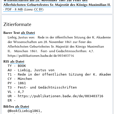
Wissenschaften am 28. November 1861 zur Feier des
Allerhöchsten Geburtsfestes Sr. Majestät des Königs Maximilian II.
· PDF · 8 MB
(
Lizenz
:
CC BY
)
Zitierformate
Barer Text
als Datei
Liebig, Justus von: Rede in der öffentlichen Sitzung der K. Akademie
der Wissenschaften am 28. November 1861 zur Feier des
Allerhöchsten Geburtsfestes Sr. Majestät des Königs Maximilian
II.. München 1861. Fest- und Gedächtnisschriften: 4,7.
https://publikationen.badw.de/de/003403716
RIS
als Datei
TY - BOOK

AU - Liebig, Justus von

T1 - Rede in der öffentlichen Sitzung der K. Akademi
CY - München

PY - 1861

T3 - Fest- und Gedächtnisschriften

VL - 4,7

UR - https://publikationen.badw.de/de/003403716

BibTex
als Datei
@Book{Liebig1861,
