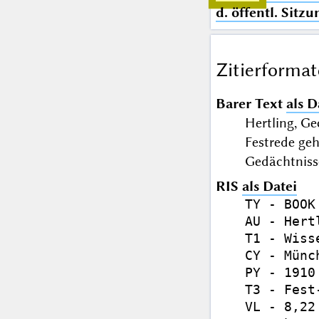
d. öffentl. Sitz
Zitierformat
Barer Text
als D
Hertling, G
Festrede geh
Gedächtnissc
RIS
als Datei
TY - BOOK

AU - Hert
T1 - Wiss
CY - Münch
PY - 1910

T3 - Fest
VL - 8,22
