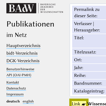
Permalink zu
dieser Seite
:
Publikationen
Verfasser |
Herausgeber
:
im Netz
Titel
:
Hauptverzeichnis
Titelzusatz
:
bidt-Verzeichnis
Ort
:
DGK-Verzeichnis
Jahr
:
Benutzerhinweise
Reihe
:
API (OAI-PMH)
Kontakt
Bandnummer
:
Datenschutz
Katalogeintrag
:
Impressum
deutsch
english
Link ☛
Wissensc