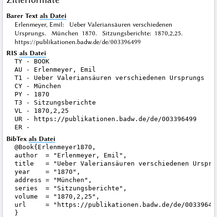
Barer Text
als Datei
Erlenmeyer, Emil: Ueber Valeriansäuren verschiedenen
Ursprungs. München 1870. Sitzungsberichte: 1870,2,25.
https://publikationen.badw.de/de/003396499
RIS
als Datei
TY - BOOK

AU - Erlenmeyer, Emil

T1 - Ueber Valeriansäuren verschiedenen Ursprungs

CY - München

PY - 1870

T3 - Sitzungsberichte

VL - 1870,2,25

UR - https://publikationen.badw.de/de/003396499

BibTex
als Datei
@Book{Erlenmeyer1870,

author  = "Erlenmeyer, Emil",

title   = "Ueber Valeriansäuren verschiedenen Ursprun
year    = "1870",

address = "München",

series  = "Sitzungsberichte",

volume  = "1870,2,25",

url     = "https://publikationen.badw.de/de/003396499