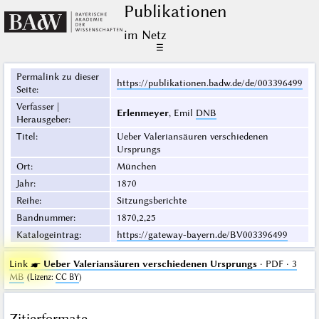
Publikationen
im Netz
☰
Permalink zu dieser
https://publikationen.badw.de/de/003396499
Seite
:
Verfasser |
Erlenmeyer
, Emil
DNB
Herausgeber
:
Titel
:
Ueber Valeriansäuren verschiedenen
Ursprungs
Ort
:
München
Jahr
:
1870
Reihe
:
Sitzungsberichte
Bandnummer
:
1870,2,25
Katalogeintrag
:
https://gateway-bayern.de/BV003396499
Link ☛
Ueber Valeriansäuren verschiedenen Ursprungs
· PDF · 3
MB
(
Lizenz
:
CC BY
)
Zitierformate