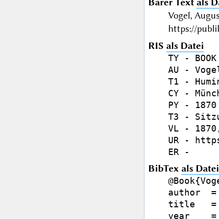
Barer Text
als D
Vogel, Augu
https://publ
RIS
als Datei
TY - BOOK

AU - Voge
T1 - Humi
CY - Münch
PY - 1870

T3 - Sitz
VL - 1870,
UR - http
BibTex
als Datei
@Book{Voge
author  =
title   =
year    = 