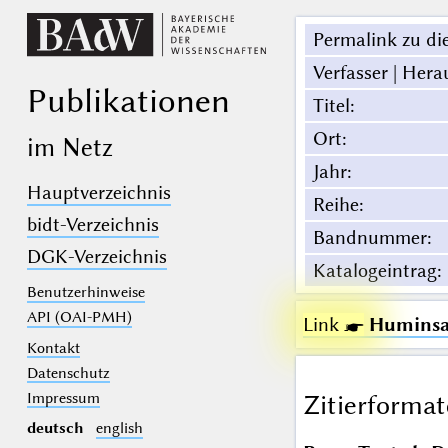
Permalink zu die
Verfasser | Hera
Publikationen
Titel
:
Ort
:
im Netz
Jahr
:
Hauptverzeichnis
Reihe
:
bidt-Verzeichnis
Bandnummer
:
DGK-Verzeichnis
Katalogeintrag
:
Benutzerhinweise
API (OAI-PMH)
Link ☛
Huminsa
Kontakt
Datenschutz
Impressum
Zitierformat
deutsch
english