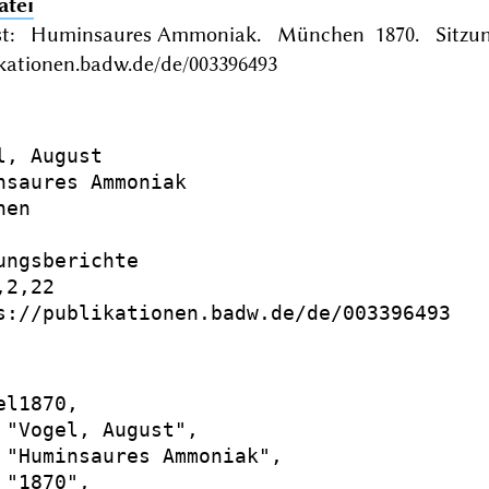
atei
st: Huminsaures Ammoniak. München 1870. Sitzung
ikationen.badw.de/de/003396493
l, August

nsaures Ammoniak

en

ungsberichte

2,22

s://publikationen.badw.de/de/003396493

l1870,

 "Vogel, August",

 "Huminsaures Ammoniak",

"1870",
