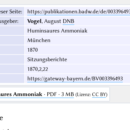
ser Seite
:
https://publikationen.badw.de/de/00339649
usgeber
:
Vogel
, August
DNB
Huminsaures Ammoniak
München
1870
Sitzungsberichte
1870,2,22
https://gateway-bayern.de/BV003396493
ures Ammoniak
· PDF · 3 MB
(
Lizenz
:
CC BY
)
e