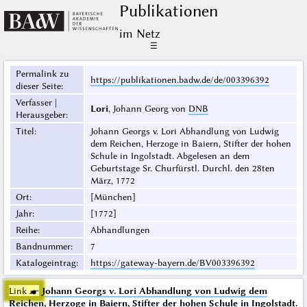
Publikationen
im Netz
☰
Permalink zu
https://publikationen.badw.de/de/003396392
dieser Seite
:
Verfasser |
Lori
, Johann Georg von
DNB
Herausgeber
:
Titel
:
Johann Georgs v. Lori Abhandlung von Ludwig
dem Reichen, Herzoge in Baiern, Stifter der hohen
Schule in Ingolstadt. Abgelesen an dem
Geburtstage Sr. Churfürstl. Durchl. den 28ten
März, 1772
Ort
:
[München]
Jahr
:
[1772]
Reihe
:
Abhandlungen
Bandnummer
:
7
Katalogeintrag
:
https://gateway-bayern.de/BV003396392
Link ☛
Johann Georgs v. Lori Abhandlung von Ludwig dem
Reichen, Herzoge in Baiern, Stifter der hohen Schule in Ingolstadt.