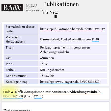
Publikationen
im Netz
☰
Permalink zu dieser
https://publikationen.badw.de/de/003396339
Seite
:
Verfasser |
Bauernfeind
, Carl Maximilian von
DNB
Herausgeber
:
Titel
:
Reflexionsprismen mit constanten
Ablenkungswinkeln
Ort
:
München
Jahr
:
1865
Reihe
:
Sitzungsberichte
Bandnummer
:
1865,2,20
Katalogeintrag
:
https://gateway-bayern.de/BV003396339
Link ☛
Reflexionsprismen mit constanten Ablenkungswinkeln
·
PDF · 345 KB
(
Lizenz
:
CC BY
)
Zitierformate