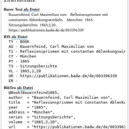
Barer Text
als Datei
Bauernfeind, Carl Maximilian von: Reflexionsprismen mit
constanten Ablenkungswinkeln. München 1865.
Sitzungsberichte: 1865,2,20.
https://publikationen.badw.de/de/003396339
RIS
als Datei
TY - BOOK

AU - Bauernfeind, Carl Maximilian von

T1 - Reflexionsprismen mit constanten Ablenkungswinke
CY - München

PY - 1865

T3 - Sitzungsberichte

VL - 1865,2,20

UR - https://publikationen.badw.de/de/003396339

BibTex
als Datei
@Book{Bauernfeind1865,

author  = "Bauernfeind, Carl Maximilian von",

title   = "Reflexionsprismen mit constanten Ablenkung
year    = "1865",

address = "München",

series  = "Sitzungsberichte",

volume  = "1865,2,20",

url     = "https://publikationen.badw.de/de/003396339