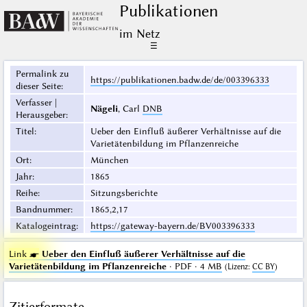
Publikationen
im Netz
☰
Permalink zu
https://publikationen.badw.de/de/003396333
dieser Seite
:
Verfasser |
Nägeli
, Carl
DNB
Herausgeber
:
Titel
:
Ueber den Einfluß äußerer Verhältnisse auf die
Varietätenbildung im Pflanzenreiche
Ort
:
München
Jahr
:
1865
Reihe
:
Sitzungsberichte
Bandnummer
:
1865,2,17
Katalogeintrag
:
https://gateway-bayern.de/BV003396333
Link ☛
Ueber den Einfluß äußerer Verhältnisse auf die
Varietätenbildung im Pflanzenreiche
· PDF · 4 MB
(
Lizenz
:
CC BY
)
Zitierformate