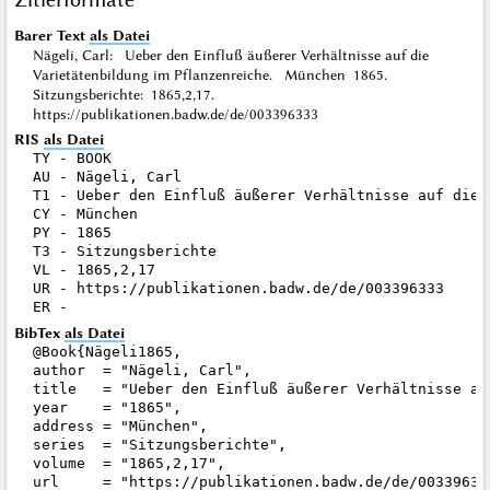
Barer Text
als Datei
Nägeli, Carl: Ueber den Einfluß äußerer Verhältnisse auf die
Varietätenbildung im Pflanzenreiche. München 1865.
Sitzungsberichte: 1865,2,17.
https://publikationen.badw.de/de/003396333
RIS
als Datei
TY - BOOK

AU - Nägeli, Carl

T1 - Ueber den Einfluß äußerer Verhältnisse auf die 
CY - München

PY - 1865

T3 - Sitzungsberichte

VL - 1865,2,17

UR - https://publikationen.badw.de/de/003396333

BibTex
als Datei
@Book{Nägeli1865,

author  = "Nägeli, Carl",

title   = "Ueber den Einfluß äußerer Verhältnisse au
year    = "1865",

address = "München",

series  = "Sitzungsberichte",

volume  = "1865,2,17",

url     = "https://publikationen.badw.de/de/003396333