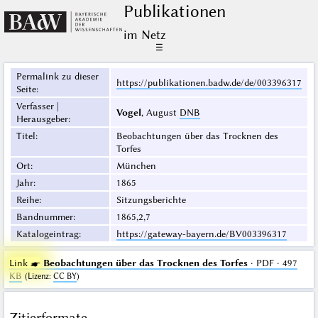
Publikationen
im Netz
☰
Permalink zu dieser
https://publikationen.badw.de/de/003396317
Seite
:
Verfasser |
Vogel
, August
DNB
Herausgeber
:
Titel
:
Beobachtungen über das Trocknen des
Torfes
Ort
:
München
Jahr
:
1865
Reihe
:
Sitzungsberichte
Bandnummer
:
1865,2,7
Katalogeintrag
:
https://gateway-bayern.de/BV003396317
Link ☛
Beobachtungen über das Trocknen des Torfes
· PDF · 497
KB
(
Lizenz
:
CC BY
)
Zitierformate