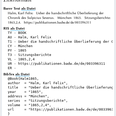
Barer Text
als Datei
Halm, Karl Felix: Ueber die handschriftliche Überlieferung der
Chronik des Sulpicius Severus. München 1865. Sitzungsberichte:
1865,2,4. https://publikationen.badw.de/de/003396311
RIS
als Datei
TY - BOOK

AU - Halm, Karl Felix

T1 - Ueber die handschriftliche Überlieferung der Ch
CY - München

PY - 1865

T3 - Sitzungsberichte

VL - 1865,2,4

UR - https://publikationen.badw.de/de/003396311

BibTex
als Datei
@Book{Halm1865,

author  = "Halm, Karl Felix",

title   = "Ueber die handschriftliche Überlieferung 
year    = "1865",

address = "München",

series  = "Sitzungsberichte",

volume  = "1865,2,4",

url     = "https://publikationen.badw.de/de/003396311