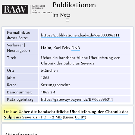
Publikationen
im Netz
☰
Permalink zu
https://publikationen.badw.de/de/003396311
dieser Seite
:
Verfasser |
Halm
, Karl Felix
DNB
Herausgeber
:
Titel
:
Ueber die handschriftliche Überlieferung der
Chronik des Sulpicius Severus
Ort
:
München
Jahr
:
1865
Reihe
:
Sitzungsberichte
Bandnummer
:
1865,2,4
Katalogeintrag
:
https://gateway-bayern.de/BV003396311
Link ☛
Ueber die handschriftliche Überlieferung der Chronik des
Sulpicius Severus
· PDF · 2 MB
(
Lizenz
:
CC BY
)
Zitierformate