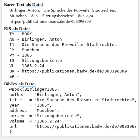
Barer Text
als Datei
Birlinger, Anton: Die Sprache des Rotweiler Stadtrechtes.
München 1865. Sitzungsberichte: 1865,2,24.
https://publikationen.badw.de/de/003396309
RIS
als Datei
TY - BOOK

AU - Birlinger, Anton

T1 - Die Sprache des Rotweiler Stadtrechtes

CY - München

PY - 1865

T3 - Sitzungsberichte

VL - 1865,2,24

UR - https://publikationen.badw.de/de/003396309

BibTex
als Datei
@Book{Birlinger1865,

author  = "Birlinger, Anton",

title   = "Die Sprache des Rotweiler Stadtrechtes",

year    = "1865",

address = "München",

series  = "Sitzungsberichte",

volume  = "1865,2,24",

url     = "https://publikationen.badw.de/de/003396309