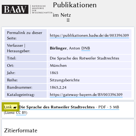
Publikationen
im Netz
☰
Permalink zu dieser
https://publikationen.badw.de/de/003396309
Seite
:
Verfasser |
Birlinger
, Anton
DNB
Herausgeber
:
Titel
:
Die Sprache des Rotweiler Stadtrechtes
Ort
:
München
Jahr
:
1865
Reihe
:
Sitzungsberichte
Bandnummer
:
1865,2,24
Katalogeintrag
:
https://gateway-bayern.de/BV003396309
Link ☛
Die Sprache des Rotweiler Stadtrechtes
· PDF · 5 MB
(
Lizenz
:
CC BY
)
Zitierformate