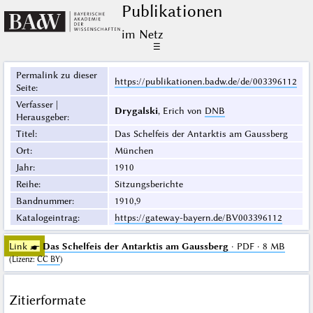
Publikationen
im Netz
☰
Permalink zu dieser
https://publikationen.badw.de/de/003396112
Seite
:
Verfasser |
Drygalski
, Erich von
DNB
Herausgeber
:
Titel
:
Das Schelfeis der Antarktis am Gaussberg
Ort
:
München
Jahr
:
1910
Reihe
:
Sitzungsberichte
Bandnummer
:
1910,9
Katalogeintrag
:
https://gateway-bayern.de/BV003396112
Link ☛
Das Schelfeis der Antarktis am Gaussberg
· PDF · 8 MB
(
Lizenz
:
CC BY
)
Zitierformate