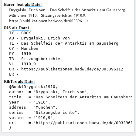
Barer Text
als Datei
Drygalski, Erich von: Das Schelfeis der Antarktis am Gaussberg.
München 1910. Sitzungsberichte: 1910,9.
https://publikationen.badw.de/de/003396112
RIS
als Datei
TY - BOOK

AU - Drygalski, Erich von

T1 - Das Schelfeis der Antarktis am Gaussberg

CY - München

PY - 1910

T3 - Sitzungsberichte

VL - 1910,9

UR - https://publikationen.badw.de/de/003396112

BibTex
als Datei
@Book{Drygalski1910,

author  = "Drygalski, Erich von",

title   = "Das Schelfeis der Antarktis am Gaussberg",
year    = "1910",

address = "München",

series  = "Sitzungsberichte",

volume  = "1910,9",

url     = "https://publikationen.badw.de/de/003396112