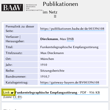
Publikationen
im Netz
☰
Permalink zu dieser
https://publikationen.badw.de/de/003396108
Seite
:
Verfasser |
Dieckmann
, Max
DNB
Herausgeber
:
Titel
:
Funkentelegraphische Empfangsstörung
Titelzusatz
:
Max Dieckmann
Ort
:
München
Jahr
:
1910
Reihe
:
Sitzungsberichte
Bandnummer
:
1910,7
Katalogeintrag
:
https://gateway-bayern.de/BV003396108
Link ☛
Funkentelegraphische Empfangsstörung
· PDF · 956 KB
(
Lizenz
:
CC BY
)