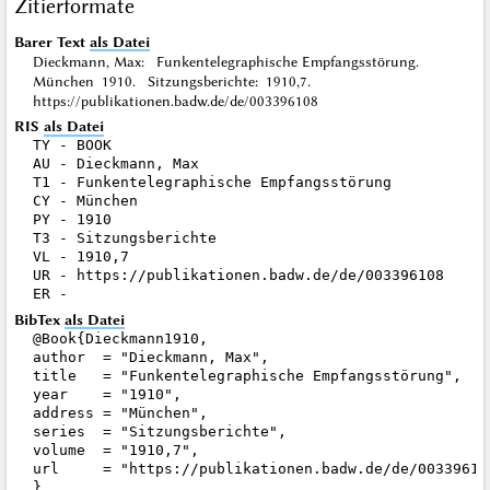
Zitierformate
Barer Text
als Datei
Dieckmann, Max: Funkentelegraphische Empfangsstörung.
München 1910. Sitzungsberichte: 1910,7.
https://publikationen.badw.de/de/003396108
RIS
als Datei
TY - BOOK

AU - Dieckmann, Max

T1 - Funkentelegraphische Empfangsstörung

CY - München

PY - 1910

T3 - Sitzungsberichte

VL - 1910,7

UR - https://publikationen.badw.de/de/003396108

BibTex
als Datei
@Book{Dieckmann1910,

author  = "Dieckmann, Max",

title   = "Funkentelegraphische Empfangsstörung",

year    = "1910",

address = "München",

series  = "Sitzungsberichte",

volume  = "1910,7",

url     = "https://publikationen.badw.de/de/003396108