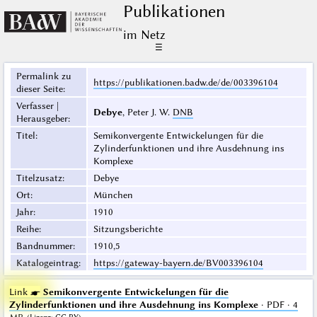
Publikationen
im Netz
☰
Permalink zu
https://publikationen.badw.de/de/003396104
dieser Seite
:
Verfasser |
Debye
, Peter J. W.
DNB
Herausgeber
:
Titel
:
Semikonvergente Entwickelungen für die
Zylinderfunktionen und ihre Ausdehnung ins
Komplexe
Titelzusatz
:
Debye
Ort
:
München
Jahr
:
1910
Reihe
:
Sitzungsberichte
Bandnummer
:
1910,5
Katalogeintrag
:
https://gateway-bayern.de/BV003396104
Link ☛
Semikonvergente Entwickelungen für die
Zylinderfunktionen und ihre Ausdehnung ins Komplexe
· PDF · 4