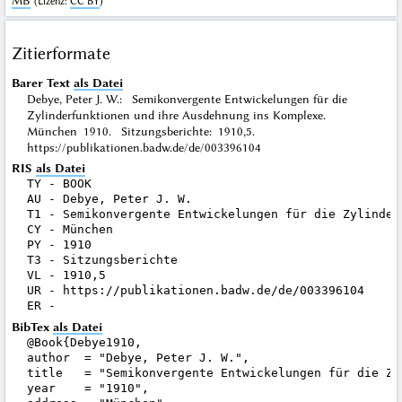
MB
(
Lizenz
:
CC BY
)
Zitierformate
Barer Text
als Datei
Debye, Peter J. W.: Semikonvergente Entwickelungen für die
Zylinderfunktionen und ihre Ausdehnung ins Komplexe.
München 1910. Sitzungsberichte: 1910,5.
https://publikationen.badw.de/de/003396104
RIS
als Datei
TY - BOOK

AU - Debye, Peter J. W.

T1 - Semikonvergente Entwickelungen für die Zylinder
CY - München

PY - 1910

T3 - Sitzungsberichte

VL - 1910,5

UR - https://publikationen.badw.de/de/003396104

BibTex
als Datei
@Book{Debye1910,

author  = "Debye, Peter J. W.",

title   = "Semikonvergente Entwickelungen für die Zy
year    = "1910",
