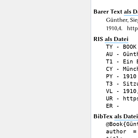
Barer Text
als D
Günther, Si
1910,4. http
RIS
als Datei
TY - BOOK

AU - Günt
T1 - Ein 
CY - Münch
PY - 1910

T3 - Sitz
VL - 1910,
UR - http
BibTex
als Datei
@Book{Gün
author  =