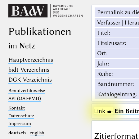
Permalink zu die
Verfasser | Hera
Publikationen
Titel
:
Titelzusatz
:
im Netz
Ort
:
Hauptverzeichnis
Jahr
:
bidt-Verzeichnis
Reihe
:
DGK-Verzeichnis
Bandnummer
:
Benutzerhinweise
Katalogeintrag
:
API (OAI-PMH)
Kontakt
Link ☛
Ein Beit
Datenschutz
Impressum
deutsch
english
Zitierformat