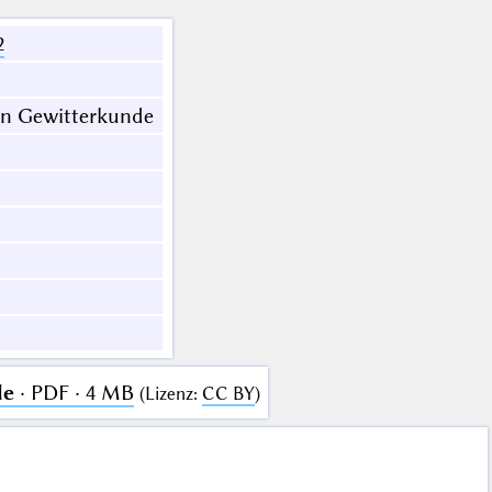
2
en Gewitterkunde
de
· PDF · 4 MB
(
Lizenz
:
CC BY
)