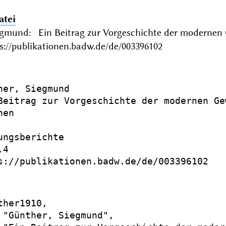
atei
egmund: Ein Beitrag zur Vorgeschichte der moderne
s://publikationen.badw.de/de/003396102
her, Siegmund

Beitrag zur Vorgeschichte der modernen Gew
en

ungsberichte

4

s://publikationen.badw.de/de/003396102

ther1910,

 "Günther, Siegmund",
