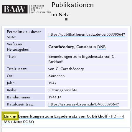
Publikationen
im Netz
☰
Permalink zu dieser
https://publikationen.badw.de/de/003395647
Seite
:
Verfasser |
Carathéodory
, Constantin
DNB
Herausgeber
:
Titel
:
Bemerkungen zum Ergodensatz von G.
Birkhoff
Titelzusatz
:
von C. Carathéodory
Ort
:
München
Jahr
:
1947
Reihe
:
Sitzungsberichte
Bandnummer
:
1944,14
Katalogeintrag
:
https://gateway-bayern.de/BV003395647
Link ☛
Bemerkungen zum Ergodensatz von G. Birkhoff
· PDF · 4
MB
(
Lizenz
:
CC BY
)