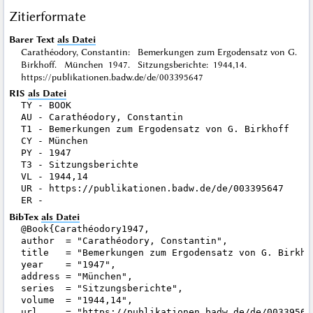
Zitierformate
Barer Text
als Datei
Carathéodory, Constantin: Bemerkungen zum Ergodensatz von G.
Birkhoff. München 1947. Sitzungsberichte: 1944,14.
https://publikationen.badw.de/de/003395647
RIS
als Datei
TY - BOOK

AU - Carathéodory, Constantin

T1 - Bemerkungen zum Ergodensatz von G. Birkhoff

CY - München

PY - 1947

T3 - Sitzungsberichte

VL - 1944,14

UR - https://publikationen.badw.de/de/003395647

BibTex
als Datei
@Book{Carathéodory1947,

author  = "Carathéodory, Constantin",

title   = "Bemerkungen zum Ergodensatz von G. Birkhof
year    = "1947",

address = "München",

series  = "Sitzungsberichte",

volume  = "1944,14",

url     = "https://publikationen.badw.de/de/003395647