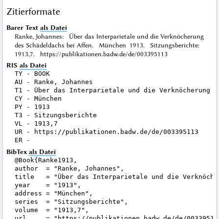
Zitierformate
Barer Text
als Datei
Ranke, Johannes: Über das Interparietale und die Verknöcherung
des Schädeldachs bei Affen. München 1913. Sitzungsberichte:
1913,7. https://publikationen.badw.de/de/003395113
RIS
als Datei
TY - BOOK

AU - Ranke, Johannes

T1 - Über das Interparietale und die Verknöcherung d
CY - München

PY - 1913

T3 - Sitzungsberichte

VL - 1913,7

UR - https://publikationen.badw.de/de/003395113

BibTex
als Datei
@Book{Ranke1913,

author  = "Ranke, Johannes",

title   = "Über das Interparietale und die Verknöche
year    = "1913",

address = "München",

series  = "Sitzungsberichte",

volume  = "1913,7",

url     = "https://publikationen.badw.de/de/003395113