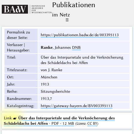
Publikationen
im Netz
☰
Permalink zu
https://publikationen.badw.de/de/003395113
dieser Seite
:
Verfasser |
Ranke
, Johannes
DNB
Herausgeber
:
Titel
:
Über das Interparietale und die Verknöcherung
des Schädeldachs bei Affen
Titelzusatz
:
von J. Ranke
Ort
:
München
Jahr
:
1913
Reihe
:
Sitzungsberichte
Bandnummer
:
1913,7
Katalogeintrag
:
https://gateway-bayern.de/BV003395113
Link ☛
Über das Interparietale und die Verknöcherung des
Schädeldachs bei Affen
· PDF · 12 MB
(
Lizenz
:
CC BY
)