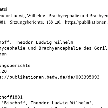
atei
heodor Ludwig Wilhelm: Brachycephalie und Brachyen
1. Sitzungsberichte: 1881,20. https://publikationen
hoff, Theodor Ludwig Wilhelm

hycephalie und Brachyencephalie des Goril
en

ungsberichte

20

s://publikationen.badw.de/de/003395093

choff1881,

 "Bischoff, Theodor Ludwig Wilhelm",
