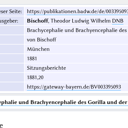
ser Seite
:
https://publikationen.badw.de/de/00339509
usgeber
:
Bischoff
, Theodor Ludwig Wilhelm
DNB
Brachycephalie und Brachyencephalie des 
von Bischoff
München
1881
Sitzungsberichte
1881,20
https://gateway-bayern.de/BV003395093
phalie und Brachyencephalie des Gorilla und der
e