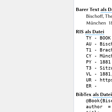
Barer Text
als D
Bischoff, T
München 188
RIS
als Datei
TY - BOOK

AU - Bisc
T1 - Brac
CY - Münch
PY - 1881

T3 - Sitz
VL - 1881,
UR - http
BibTex
als Datei
@Book{Bis
author  =