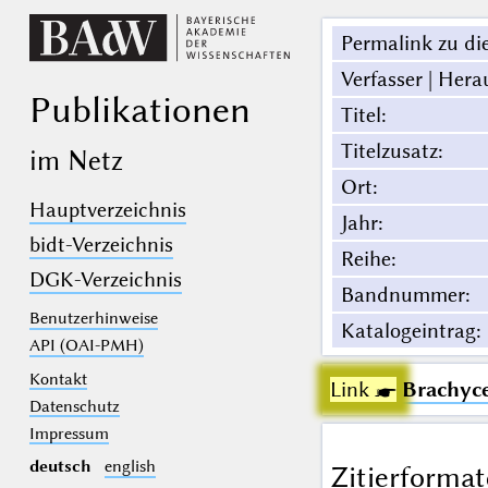
Permalink zu die
Verfasser | Hera
Publikationen
Titel
:
Titelzusatz
:
im Netz
Ort
:
Hauptverzeichnis
Jahr
:
bidt-Verzeichnis
Reihe
:
DGK-Verzeichnis
Bandnummer
:
Benutzerhinweise
Katalogeintrag
:
API (OAI-PMH)
Kontakt
Link ☛
Brachyce
Datenschutz
Impressum
deutsch
english
Zitierformat