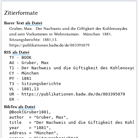
Zitierformate
Barer Text
als Datei
Gruber, Max: Der Nachweis und die Giftigkeit des Kohlenoxydes
und sein Vorkommen in Wohnräumen. München 1881.
Sitzungsberichte: 1881,13.
https://publikationen.badw.de/de/003395079
RIS
als Datei
TY - BOOK

AU - Gruber, Max

T1 - Der Nachweis und die Giftigkeit des Kohlenoxyde
CY - München

PY - 1881

T3 - Sitzungsberichte

VL - 1881,13

UR - https://publikationen.badw.de/de/003395079

BibTex
als Datei
@Book{Gruber1881,

author  = "Gruber, Max",

title   = "Der Nachweis und die Giftigkeit des Kohle
year    = "1881",

address = "München",
