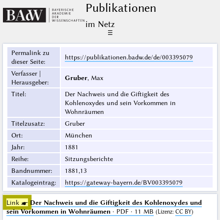
Publikationen
im Netz
☰
Permalink zu
https://publikationen.badw.de/de/003395079
dieser Seite
:
Verfasser |
Gruber
, Max
Herausgeber
:
Titel
:
Der Nachweis und die Giftigkeit des
Kohlenoxydes und sein Vorkommen in
Wohnräumen
Titelzusatz
:
Gruber
Ort
:
München
Jahr
:
1881
Reihe
:
Sitzungsberichte
Bandnummer
:
1881,13
Katalogeintrag
:
https://gateway-bayern.de/BV003395079
Link ☛
Der Nachweis und die Giftigkeit des Kohlenoxydes und
sein Vorkommen in Wohnräumen
· PDF · 11 MB
(
Lizenz
:
CC BY
)