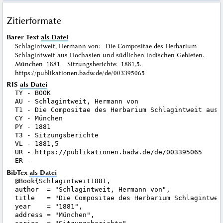
Zitierformate
Barer Text
als Datei
Schlagintweit, Hermann von: Die Compositae des Herbarium
Schlagintweit aus Hochasien und südlichen indischen Gebieten.
München 1881. Sitzungsberichte: 1881,5.
https://publikationen.badw.de/de/003395065
RIS
als Datei
TY - BOOK

AU - Schlagintweit, Hermann von

T1 - Die Compositae des Herbarium Schlagintweit aus 
CY - München

PY - 1881

T3 - Sitzungsberichte

VL - 1881,5

UR - https://publikationen.badw.de/de/003395065

BibTex
als Datei
@Book{Schlagintweit1881,

author  = "Schlagintweit, Hermann von",

title   = "Die Compositae des Herbarium Schlagintwei
year    = "1881",

address = "München",
