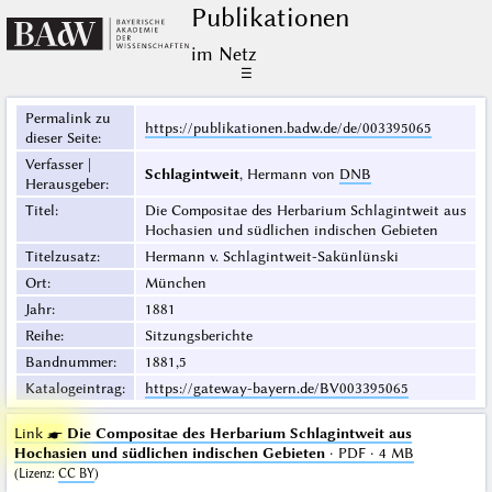
Publikationen
im Netz
☰
Permalink zu
https://publikationen.badw.de/de/003395065
dieser Seite
:
Verfasser |
Schlagintweit
, Hermann von
DNB
Herausgeber
:
Titel
:
Die Compositae des Herbarium Schlagintweit aus
Hochasien und südlichen indischen Gebieten
Titelzusatz
:
Hermann v. Schlagintweit-Sakünlünski
Ort
:
München
Jahr
:
1881
Reihe
:
Sitzungsberichte
Bandnummer
:
1881,5
Katalogeintrag
:
https://gateway-bayern.de/BV003395065
Link ☛
Die Compositae des Herbarium Schlagintweit aus
Hochasien und südlichen indischen Gebieten
· PDF · 4 MB
(
Lizenz
:
CC BY
)