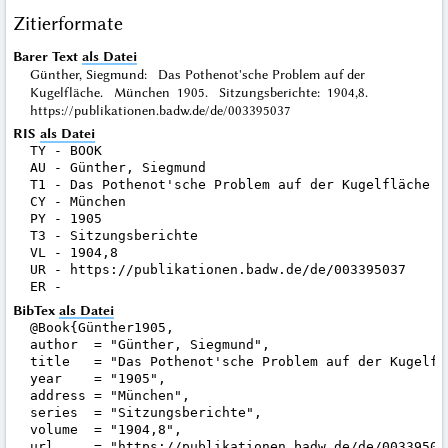
Zitierformate
Barer Text
als Datei
Günther, Siegmund: Das Pothenot'sche Problem auf der
Kugelfläche. München 1905. Sitzungsberichte: 1904,8.
https://publikationen.badw.de/de/003395037
RIS
als Datei
TY - BOOK

AU - Günther, Siegmund

T1 - Das Pothenot'sche Problem auf der Kugelfläche

CY - München

PY - 1905

T3 - Sitzungsberichte

VL - 1904,8

UR - https://publikationen.badw.de/de/003395037

BibTex
als Datei
@Book{Günther1905,

author  = "Günther, Siegmund",

title   = "Das Pothenot'sche Problem auf der Kugelflä
year    = "1905",

address = "München",

series  = "Sitzungsberichte",

volume  = "1904,8",

url     = "https://publikationen.badw.de/de/003395037