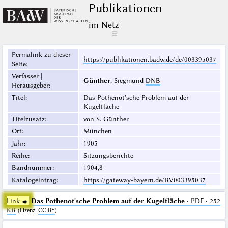
Publikationen
im Netz
☰
Permalink zu dieser
https://publikationen.badw.de/de/003395037
Seite
:
Verfasser |
Günther
, Siegmund
DNB
Herausgeber
:
Titel
:
Das Pothenot'sche Problem auf der
Kugelfläche
Titelzusatz
:
von S. Günther
Ort
:
München
Jahr
:
1905
Reihe
:
Sitzungsberichte
Bandnummer
:
1904,8
Katalogeintrag
:
https://gateway-bayern.de/BV003395037
Link ☛
Das Pothenot'sche Problem auf der Kugelfläche
· PDF · 252
KB
(
Lizenz
:
CC BY
)