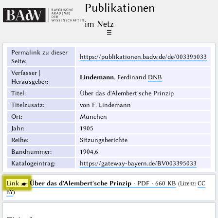
Publikationen
im Netz
☰
Permalink zu dieser
https://publikationen.badw.de/de/003395033
Seite
:
Verfasser |
Lindemann
, Ferdinand
DNB
Herausgeber
:
Titel
:
Über das d'Alembert'sche Prinzip
Titelzusatz
:
von F. Lindemann
Ort
:
München
Jahr
:
1905
Reihe
:
Sitzungsberichte
Bandnummer
:
1904,6
Katalogeintrag
:
https://gateway-bayern.de/BV003395033
Link ☛
Über das d'Alembert'sche Prinzip
· PDF · 660 KB
(
Lizenz
:
CC
BY
)