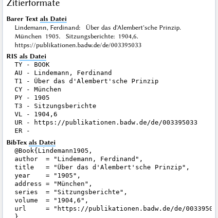
Zitierformate
Barer Text
als Datei
Lindemann, Ferdinand: Über das d'Alembert'sche Prinzip.
München 1905. Sitzungsberichte: 1904,6.
https://publikationen.badw.de/de/003395033
RIS
als Datei
TY - BOOK

AU - Lindemann, Ferdinand

T1 - Über das d'Alembert'sche Prinzip

CY - München

PY - 1905

T3 - Sitzungsberichte

VL - 1904,6

UR - https://publikationen.badw.de/de/003395033

BibTex
als Datei
@Book{Lindemann1905,

author  = "Lindemann, Ferdinand",

title   = "Über das d'Alembert'sche Prinzip",

year    = "1905",

address = "München",

series  = "Sitzungsberichte",

volume  = "1904,6",

url     = "https://publikationen.badw.de/de/003395033