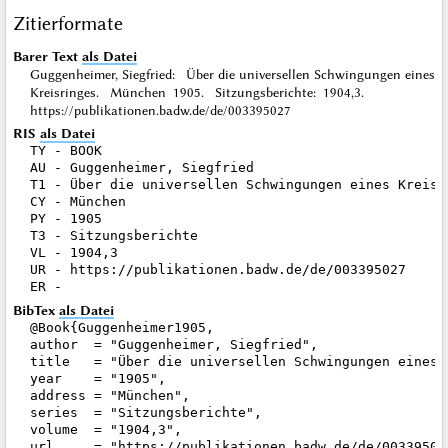
Zitierformate
Barer Text
als Datei
Guggenheimer, Siegfried: Über die universellen Schwingungen eines
Kreisringes. München 1905. Sitzungsberichte: 1904,3.
https://publikationen.badw.de/de/003395027
RIS
als Datei
TY - BOOK

AU - Guggenheimer, Siegfried

T1 - Über die universellen Schwingungen eines Kreisri
CY - München

PY - 1905

T3 - Sitzungsberichte

VL - 1904,3

UR - https://publikationen.badw.de/de/003395027

BibTex
als Datei
@Book{Guggenheimer1905,

author  = "Guggenheimer, Siegfried",

title   = "Über die universellen Schwingungen eines K
year    = "1905",

address = "München",

series  = "Sitzungsberichte",

volume  = "1904,3",

url     = "https://publikationen.badw.de/de/003395027