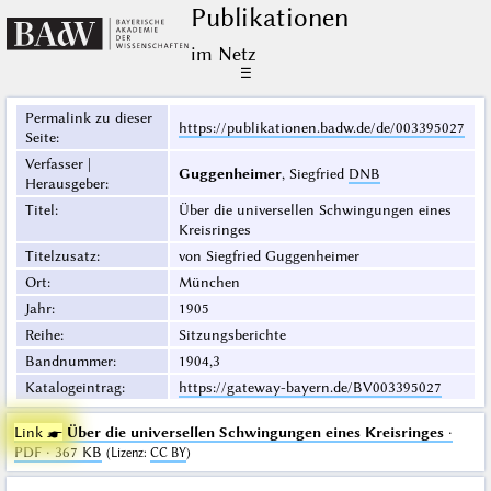
Publikationen
im Netz
☰
Permalink zu dieser
https://publikationen.badw.de/de/003395027
Seite
:
Verfasser |
Guggenheimer
, Siegfried
DNB
Herausgeber
:
Titel
:
Über die universellen Schwingungen eines
Kreisringes
Titelzusatz
:
von Siegfried Guggenheimer
Ort
:
München
Jahr
:
1905
Reihe
:
Sitzungsberichte
Bandnummer
:
1904,3
Katalogeintrag
:
https://gateway-bayern.de/BV003395027
Link ☛
Über die universellen Schwingungen eines Kreisringes
·
PDF · 367 KB
(
Lizenz
:
CC BY
)