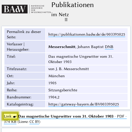
Publikationen
im Netz
☰
Permalink zu dieser
https://publikationen.badw.de/de/003395025
Seite
:
Verfasser |
Messerschmitt
, Johann Baptist
DNB
Herausgeber
:
Titel
:
Das magnetische Ungewitter vom 31.
Oktober 1903
Titelzusatz
:
von J. B. Messerschmitt
Ort
:
München
Jahr
:
1905
Reihe
:
Sitzungsberichte
Bandnummer
:
1904,2
Katalogeintrag
:
https://gateway-bayern.de/BV003395025
Link ☛
Das magnetische Ungewitter vom 31. Oktober 1903
· PDF ·
374 KB
(
Lizenz
:
CC BY
)