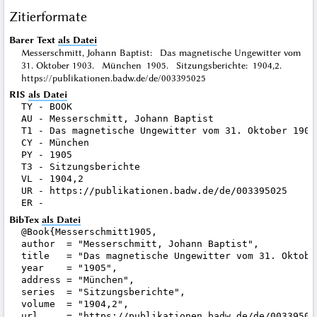
Zitierformate
Barer Text
als Datei
Messerschmitt, Johann Baptist: Das magnetische Ungewitter vom
31. Oktober 1903. München 1905. Sitzungsberichte: 1904,2.
https://publikationen.badw.de/de/003395025
RIS
als Datei
TY - BOOK

AU - Messerschmitt, Johann Baptist

T1 - Das magnetische Ungewitter vom 31. Oktober 1903

CY - München

PY - 1905

T3 - Sitzungsberichte

VL - 1904,2

UR - https://publikationen.badw.de/de/003395025

BibTex
als Datei
@Book{Messerschmitt1905,

author  = "Messerschmitt, Johann Baptist",

title   = "Das magnetische Ungewitter vom 31. Oktober
year    = "1905",

address = "München",

series  = "Sitzungsberichte",

volume  = "1904,2",

url     = "https://publikationen.badw.de/de/003395025