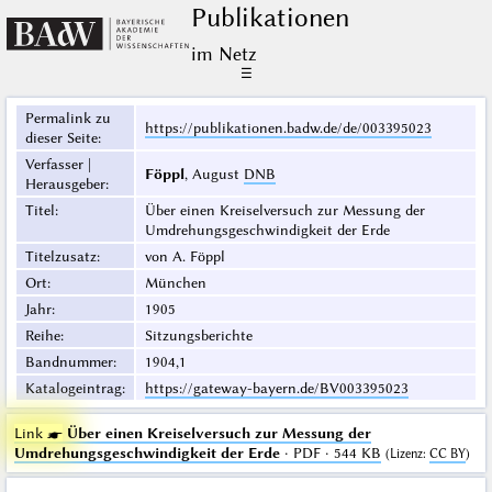
Publikationen
im Netz
☰
Permalink zu
https://publikationen.badw.de/de/003395023
dieser Seite
:
Verfasser |
Föppl
, August
DNB
Herausgeber
:
Titel
:
Über einen Kreiselversuch zur Messung der
Umdrehungsgeschwindigkeit der Erde
Titelzusatz
:
von A. Föppl
Ort
:
München
Jahr
:
1905
Reihe
:
Sitzungsberichte
Bandnummer
:
1904,1
Katalogeintrag
:
https://gateway-bayern.de/BV003395023
Link ☛
Über einen Kreiselversuch zur Messung der
Umdrehungsgeschwindigkeit der Erde
· PDF · 544 KB
(
Lizenz
:
CC BY
)