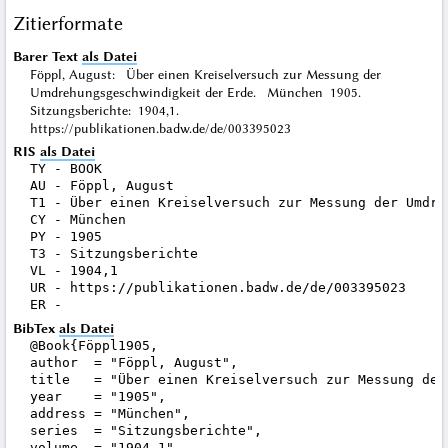
Zitierformate
Barer Text
als Datei
Föppl, August: Über einen Kreiselversuch zur Messung der
Umdrehungsgeschwindigkeit der Erde. München 1905.
Sitzungsberichte: 1904,1.
https://publikationen.badw.de/de/003395023
RIS
als Datei
TY - BOOK

AU - Föppl, August

T1 - Über einen Kreiselversuch zur Messung der Umdre
CY - München

PY - 1905

T3 - Sitzungsberichte

VL - 1904,1

UR - https://publikationen.badw.de/de/003395023

BibTex
als Datei
@Book{Föppl1905,

author  = "Föppl, August",

title   = "Über einen Kreiselversuch zur Messung der
year    = "1905",

address = "München",

series  = "Sitzungsberichte",

volume  = "1904,1",
