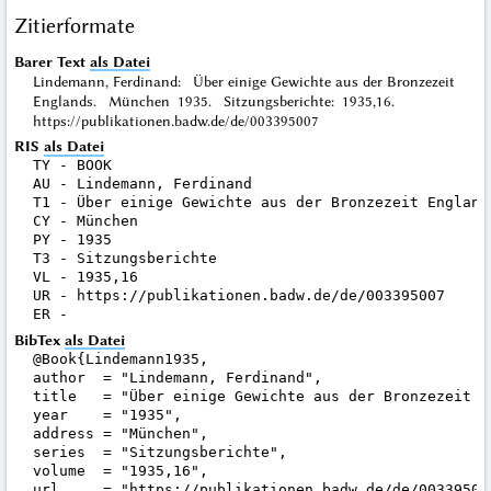
Zitierformate
Barer Text
als Datei
Lindemann, Ferdinand: Über einige Gewichte aus der Bronzezeit
Englands. München 1935. Sitzungsberichte: 1935,16.
https://publikationen.badw.de/de/003395007
RIS
als Datei
TY - BOOK

AU - Lindemann, Ferdinand

T1 - Über einige Gewichte aus der Bronzezeit Englands
CY - München

PY - 1935

T3 - Sitzungsberichte

VL - 1935,16

UR - https://publikationen.badw.de/de/003395007

BibTex
als Datei
@Book{Lindemann1935,

author  = "Lindemann, Ferdinand",

title   = "Über einige Gewichte aus der Bronzezeit En
year    = "1935",

address = "München",

series  = "Sitzungsberichte",

volume  = "1935,16",

url     = "https://publikationen.badw.de/de/003395007