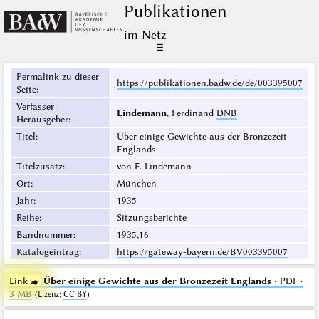
Publikationen
im Netz
☰
Permalink zu dieser
https://publikationen.badw.de/de/003395007
Seite
:
Verfasser |
Lindemann
, Ferdinand
DNB
Herausgeber
:
Titel
:
Über einige Gewichte aus der Bronzezeit
Englands
Titelzusatz
:
von F. Lindemann
Ort
:
München
Jahr
:
1935
Reihe
:
Sitzungsberichte
Bandnummer
:
1935,16
Katalogeintrag
:
https://gateway-bayern.de/BV003395007
Link ☛
Über einige Gewichte aus der Bronzezeit Englands
· PDF ·
3 MB
(
Lizenz
:
CC BY
)