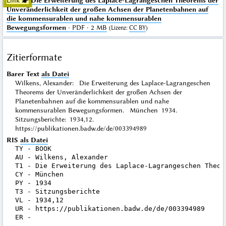
Link ☛
Die Erweiterung des Laplace-Lagrangeschen Theorems der
Unveränderlichkeit der großen Achsen der Planetenbahnen auf
die kommensurablen und nahe kommensurablen
Bewegungsformen
· PDF · 2 MB
(
Lizenz
:
CC BY
)
Zitierformate
Barer Text
als Datei
Wilkens, Alexander: Die Erweiterung des Laplace-Lagrangeschen
Theorems der Unveränderlichkeit der großen Achsen der
Planetenbahnen auf die kommensurablen und nahe
kommensurablen Bewegungsformen. München 1934.
Sitzungsberichte: 1934,12.
https://publikationen.badw.de/de/003394989
RIS
als Datei
TY - BOOK

AU - Wilkens, Alexander

T1 - Die Erweiterung des Laplace-Lagrangeschen Theor
CY - München

PY - 1934

T3 - Sitzungsberichte

VL - 1934,12

UR - https://publikationen.badw.de/de/003394989
