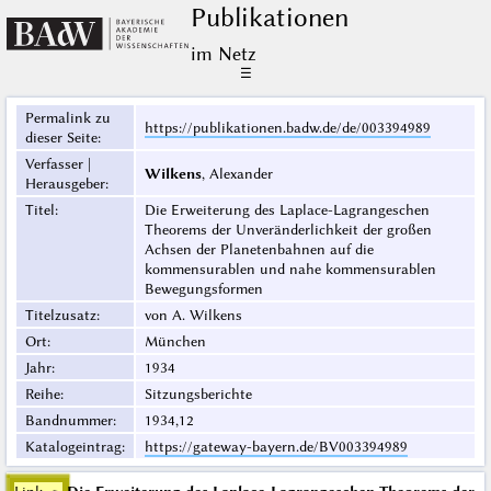
Publikationen
im Netz
☰
Permalink zu
https://publikationen.badw.de/de/003394989
dieser Seite
:
Verfasser |
Wilkens
, Alexander
Herausgeber
:
Titel
:
Die Erweiterung des Laplace-Lagrangeschen
Theorems der Unveränderlichkeit der großen
Achsen der Planetenbahnen auf die
kommensurablen und nahe kommensurablen
Bewegungsformen
Titelzusatz
:
von A. Wilkens
Ort
:
München
Jahr
:
1934
Reihe
:
Sitzungsberichte
Bandnummer
:
1934,12
Katalogeintrag
:
https://gateway-bayern.de/BV003394989