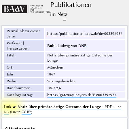
Publikationen
im Netz
☰
Permalink zu dieser
https://publikationen.badw.de/de/003392937
Seite
:
Verfasser |
Buhl
, Ludwig von
DNB
Herausgeber
:
Titel
:
Notiz über primäre ästige Osteome der
Lunge
Ort
:
München
Jahr
:
1867
Reihe
:
Sitzungsberichte
Bandnummer
:
1867,2,6
Katalogeintrag
:
https://gateway-bayern.de/BV003392937
Link ☛
Notiz über primäre ästige Osteome der Lunge
· PDF · 172
KB
(
Lizenz
:
CC BY
)
Zitierformate