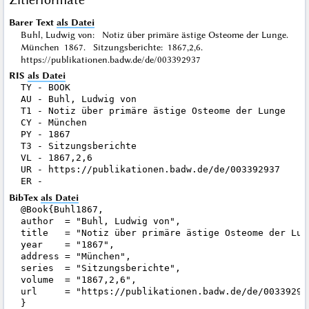
Barer Text
als Datei
Buhl, Ludwig von: Notiz über primäre ästige Osteome der Lunge.
München 1867. Sitzungsberichte: 1867,2,6.
https://publikationen.badw.de/de/003392937
RIS
als Datei
TY - BOOK

AU - Buhl, Ludwig von

T1 - Notiz über primäre ästige Osteome der Lunge

CY - München

PY - 1867

T3 - Sitzungsberichte

VL - 1867,2,6

UR - https://publikationen.badw.de/de/003392937

BibTex
als Datei
@Book{Buhl1867,

author  = "Buhl, Ludwig von",

title   = "Notiz über primäre ästige Osteome der Lung
year    = "1867",

address = "München",

series  = "Sitzungsberichte",

volume  = "1867,2,6",

url     = "https://publikationen.badw.de/de/003392937