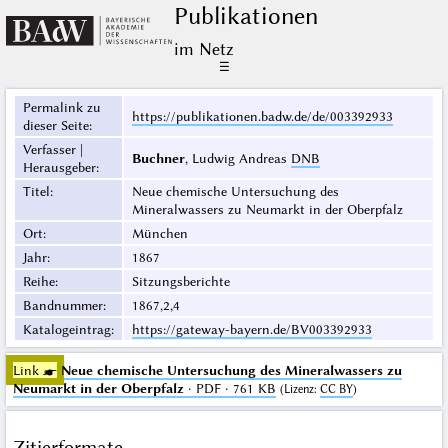
Publikationen
im Netz
☰
Permalink zu
https://publikationen.badw.de/de/003392933
dieser Seite
:
Verfasser |
Buchner
, Ludwig Andreas
DNB
Herausgeber
:
Titel
:
Neue chemische Untersuchung des
Mineralwassers zu Neumarkt in der Oberpfalz
Ort
:
München
Jahr
:
1867
Reihe
:
Sitzungsberichte
Bandnummer
:
1867,2,4
Katalogeintrag
:
https://gateway-bayern.de/BV003392933
Link ☛
Neue chemische Untersuchung des Mineralwassers zu
Neumarkt in der Oberpfalz
· PDF · 761 KB
(
Lizenz
:
CC BY
)
Zitierformate