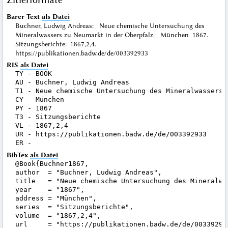
Barer Text
als Datei
Buchner, Ludwig Andreas: Neue chemische Untersuchung des
Mineralwassers zu Neumarkt in der Oberpfalz. München 1867.
Sitzungsberichte: 1867,2,4.
https://publikationen.badw.de/de/003392933
RIS
als Datei
TY - BOOK

AU - Buchner, Ludwig Andreas

T1 - Neue chemische Untersuchung des Mineralwassers 
CY - München

PY - 1867

T3 - Sitzungsberichte

VL - 1867,2,4

UR - https://publikationen.badw.de/de/003392933

BibTex
als Datei
@Book{Buchner1867,

author  = "Buchner, Ludwig Andreas",

title   = "Neue chemische Untersuchung des Mineralwa
year    = "1867",

address = "München",

series  = "Sitzungsberichte",

volume  = "1867,2,4",

url     = "https://publikationen.badw.de/de/003392933