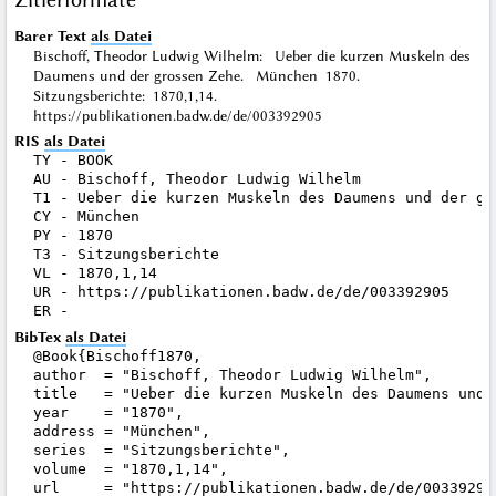
Barer Text
als Datei
Bischoff, Theodor Ludwig Wilhelm: Ueber die kurzen Muskeln des
Daumens und der grossen Zehe. München 1870.
Sitzungsberichte: 1870,1,14.
https://publikationen.badw.de/de/003392905
RIS
als Datei
TY - BOOK

AU - Bischoff, Theodor Ludwig Wilhelm

T1 - Ueber die kurzen Muskeln des Daumens und der gro
CY - München

PY - 1870

T3 - Sitzungsberichte

VL - 1870,1,14

UR - https://publikationen.badw.de/de/003392905

BibTex
als Datei
@Book{Bischoff1870,

author  = "Bischoff, Theodor Ludwig Wilhelm",

title   = "Ueber die kurzen Muskeln des Daumens und d
year    = "1870",

address = "München",

series  = "Sitzungsberichte",

volume  = "1870,1,14",

url     = "https://publikationen.badw.de/de/003392905