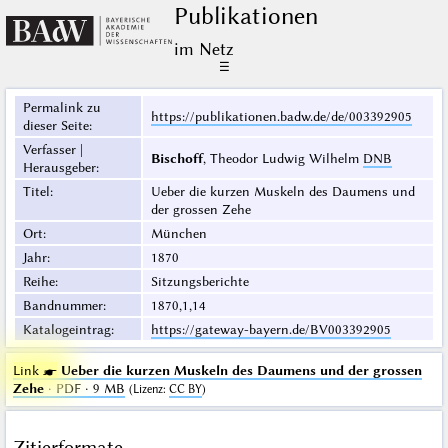
Publikationen
im Netz
☰
Permalink zu
https://publikationen.badw.de/de/003392905
dieser Seite
:
Verfasser |
Bischoff
, Theodor Ludwig Wilhelm
DNB
Herausgeber
:
Titel
:
Ueber die kurzen Muskeln des Daumens und
der grossen Zehe
Ort
:
München
Jahr
:
1870
Reihe
:
Sitzungsberichte
Bandnummer
:
1870,1,14
Katalogeintrag
:
https://gateway-bayern.de/BV003392905
Link ☛
Ueber die kurzen Muskeln des Daumens und der grossen
Zehe
· PDF · 9 MB
(
Lizenz
:
CC BY
)
Zitierformate