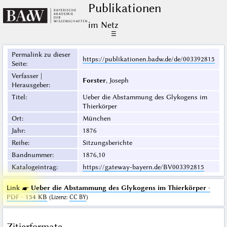
Publikationen
im Netz
☰
Permalink zu dieser
https://publikationen.badw.de/de/003392815
Seite
:
Verfasser |
Forster
, Joseph
Herausgeber
:
Titel
:
Ueber die Abstammung des Glykogens im
Thierkörper
Ort
:
München
Jahr
:
1876
Reihe
:
Sitzungsberichte
Bandnummer
:
1876,10
Katalogeintrag
:
https://gateway-bayern.de/BV003392815
Link ☛
Ueber die Abstammung des Glykogens im Thierkörper
·
PDF · 154 KB
(
Lizenz
:
CC BY
)
Zitierformate