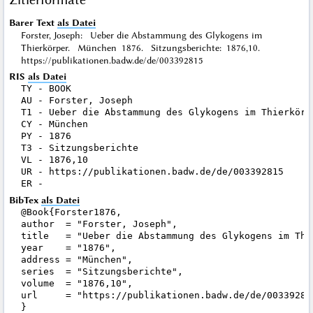
Barer Text
als Datei
Forster, Joseph: Ueber die Abstammung des Glykogens im
Thierkörper. München 1876. Sitzungsberichte: 1876,10.
https://publikationen.badw.de/de/003392815
RIS
als Datei
TY - BOOK

AU - Forster, Joseph

T1 - Ueber die Abstammung des Glykogens im Thierkörpe
CY - München

PY - 1876

T3 - Sitzungsberichte

VL - 1876,10

UR - https://publikationen.badw.de/de/003392815

BibTex
als Datei
@Book{Forster1876,

author  = "Forster, Joseph",

title   = "Ueber die Abstammung des Glykogens im Thie
year    = "1876",

address = "München",

series  = "Sitzungsberichte",

volume  = "1876,10",

url     = "https://publikationen.badw.de/de/003392815