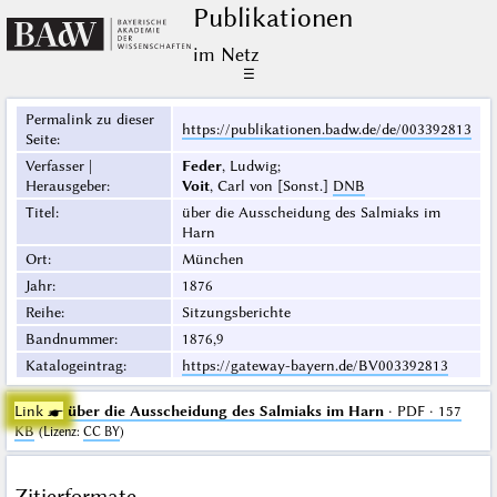
Publikationen
im Netz
☰
Permalink zu dieser
https://publikationen.badw.de/de/003392813
Seite
:
Verfasser |
Feder
, Ludwig;
Herausgeber
:
Voit
, Carl von [Sonst.]
DNB
Titel
:
über die Ausscheidung des Salmiaks im
Harn
Ort
:
München
Jahr
:
1876
Reihe
:
Sitzungsberichte
Bandnummer
:
1876,9
Katalogeintrag
:
https://gateway-bayern.de/BV003392813
Link ☛
über die Ausscheidung des Salmiaks im Harn
· PDF · 157
KB
(
Lizenz
:
CC BY
)
Zitierformate