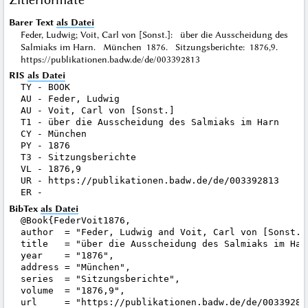
Barer Text
als Datei
Feder, Ludwig; Voit, Carl von [Sonst.]: über die Ausscheidung des
Salmiaks im Harn. München 1876. Sitzungsberichte: 1876,9.
https://publikationen.badw.de/de/003392813
RIS
als Datei
TY - BOOK

AU - Feder, Ludwig

AU - Voit, Carl von [Sonst.]

T1 - über die Ausscheidung des Salmiaks im Harn

CY - München

PY - 1876

T3 - Sitzungsberichte

VL - 1876,9

UR - https://publikationen.badw.de/de/003392813

BibTex
als Datei
@Book{FederVoit1876,

author  = "Feder, Ludwig and Voit, Carl von [Sonst.]"
title   = "über die Ausscheidung des Salmiaks im Harn
year    = "1876",

address = "München",

series  = "Sitzungsberichte",

volume  = "1876,9",

url     = "https://publikationen.badw.de/de/003392813