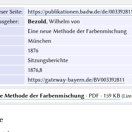
ser Seite
:
https://publikationen.badw.de/de/00339281
usgeber
:
Bezold
, Wilhelm von
Eine neue Methode der Farbenmischung
München
1876
Sitzungsberichte
1876,8
https://gateway-bayern.de/BV003392811
ue Methode der Farbenmischung
· PDF · 159 KB
(
Lize
e