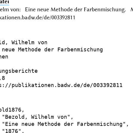
atei
helm von: Eine neue Methode der Farbenmischung. 
ikationen.badw.de/de/003392811
ld, Wilhelm von

 neue Methode der Farbenmischung

en

ungsberichte

8

s://publikationen.badw.de/de/003392811

ld1876,

 "Bezold, Wilhelm von",

 "Eine neue Methode der Farbenmischung",

"1876",
