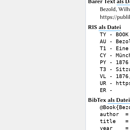
Barer Text
als D
Bezold, Wil
https://publ
RIS
als Datei
TY - BOOK

AU - Bezo
T1 - Eine
CY - Münch
PY - 1876

T3 - Sitz
VL - 1876,
UR - http
BibTex
als Datei
@Book{Bezo
author  =
title   =
year    = 