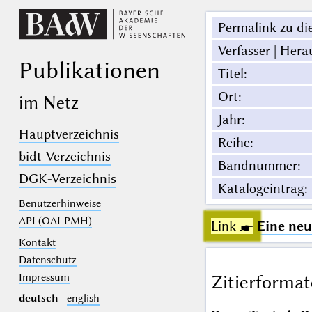
Permalink zu die
Verfasser | Hera
Publikationen
Titel
:
Ort
:
im Netz
Jahr
:
Hauptverzeichnis
Reihe
:
bidt-Verzeichnis
Bandnummer
:
DGK-Verzeichnis
Katalogeintrag
:
Benutzerhinweise
API (OAI-PMH)
Link ☛
Eine ne
Kontakt
Datenschutz
Impressum
Zitierformat
deutsch
english