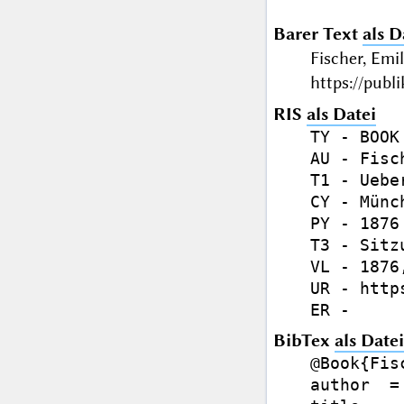
Barer Text
als D
Fischer, Em
https://publ
RIS
als Datei
TY - BOOK

AU - Fisc
T1 - Uebe
CY - Münch
PY - 1876

T3 - Sitz
VL - 1876,
UR - http
BibTex
als Datei
@Book{Fis
author  =