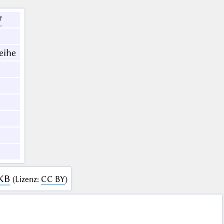
7
eihe
 KB
(
Lizenz
:
CC BY
)