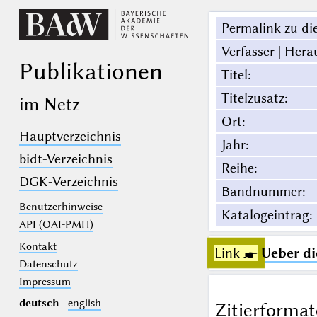
Permalink zu die
Verfasser | Hera
Publikationen
Titel
:
Titelzusatz
:
im Netz
Ort
:
Hauptverzeichnis
Jahr
:
bidt-Verzeichnis
Reihe
:
DGK-Verzeichnis
Bandnummer
:
Benutzerhinweise
Katalogeintrag
:
API (OAI-PMH)
Kontakt
Link ☛
Ueber di
Datenschutz
Impressum
deutsch
english
Zitierformat