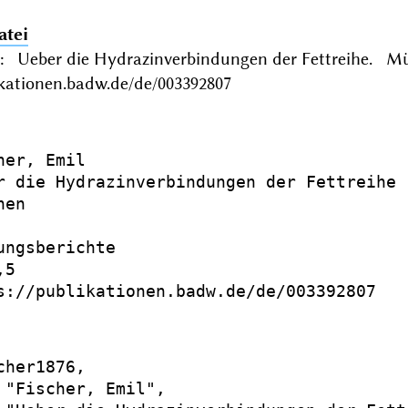
atei
il: Ueber die Hydrazinverbindungen der Fettreihe. 
ikationen.badw.de/de/003392807
her, Emil

r die Hydrazinverbindungen der Fettreihe

en

ungsberichte

5

s://publikationen.badw.de/de/003392807

cher1876,

 "Fischer, Emil",
