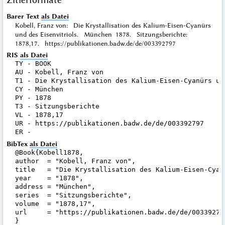
Barer Text
als Datei
Kobell, Franz von: Die Krystallisation des Kalium-Eisen-Cyanürs
und des Eisenvitriols. München 1878. Sitzungsberichte:
1878,17. https://publikationen.badw.de/de/003392797
RIS
als Datei
TY - BOOK

AU - Kobell, Franz von

T1 - Die Krystallisation des Kalium-Eisen-Cyanürs und
CY - München

PY - 1878

T3 - Sitzungsberichte

VL - 1878,17

UR - https://publikationen.badw.de/de/003392797

BibTex
als Datei
@Book{Kobell1878,

author  = "Kobell, Franz von",

title   = "Die Krystallisation des Kalium-Eisen-Cyan
year    = "1878",

address = "München",

series  = "Sitzungsberichte",

volume  = "1878,17",

url     = "https://publikationen.badw.de/de/003392797