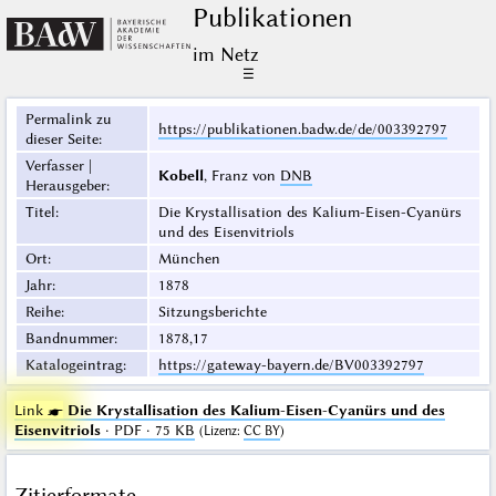
Publikationen
im Netz
☰
Permalink zu
https://publikationen.badw.de/de/003392797
dieser Seite
:
Verfasser |
Kobell
, Franz von
DNB
Herausgeber
:
Titel
:
Die Krystallisation des Kalium-Eisen-Cyanürs
und des Eisenvitriols
Ort
:
München
Jahr
:
1878
Reihe
:
Sitzungsberichte
Bandnummer
:
1878,17
Katalogeintrag
:
https://gateway-bayern.de/BV003392797
Link ☛
Die Krystallisation des Kalium-Eisen-Cyanürs und des
Eisenvitriols
· PDF · 75 KB
(
Lizenz
:
CC BY
)
Zitierformate